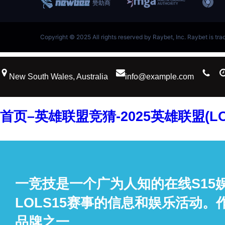
跳
New South Wales, Australia
info@example.com
至
内
容
首页–英雄联盟竞猜-2025英雄联盟(L
一竞技是一个广为人知的在线S15
LOLS15赛事的信息和娱乐活动
品牌之一