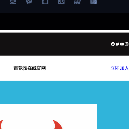
Faceboo
Twitter
You
In
雷竞技在线官网
立即加入