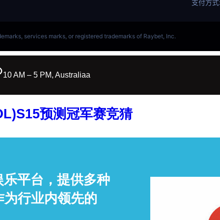
10 AM – 5 PM, Australiaa
OL)S15预测冠军赛竞猜
娱乐平台，提供多种
。作为行业内领先的