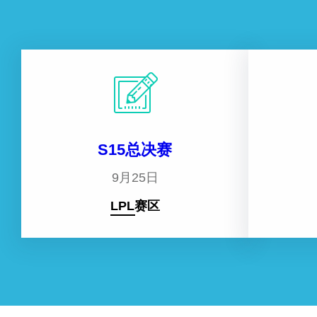
S15总决赛
9月25日
LPL赛区