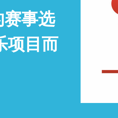
的赛事选
乐项目而