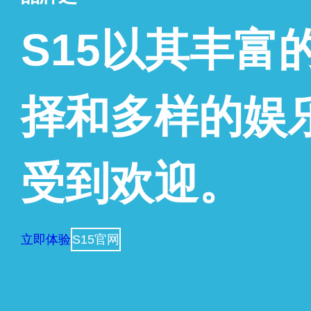
S15以其丰富
择和多样的娱
受到欢迎。
立即体验
S15官网