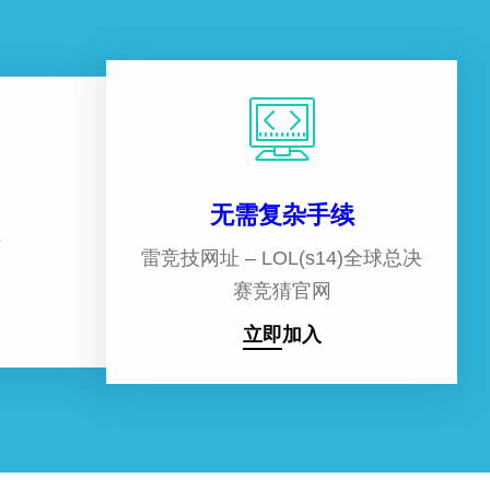
无需复杂手续
雷竞技网址 – LOL(s14)全球总决
赛竞猜官网
立即加入