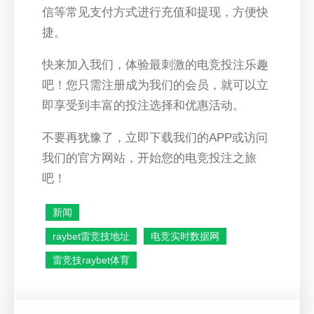
信等常见支付方式进行充值和提现，方便快
捷。
快来加入我们，体验最刺激的电竞投注乐趣
吧！您只需注册成为我们的会员，就可以立
即享受到丰富的投注选择和优惠活动。
不要再犹豫了，立即下载我们的APP或访问
我们的官方网站，开始您的电竞投注之旅
吧！
新闻
raybet雷竞技地址
电竞实时数据网
雷竞技raybet体育