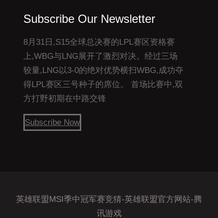
Subscribe Our Newsletter
8月31日,S15全球总决赛的LPL赛区资格赛
上,WBG与LNG展开了激烈对决。经过三场
较量,LNG以3-0的绝对优势横扫WBG,成功夺
得LPL赛区三号种子的席位。 首场比赛中,双
方打野初期在中路交锋
Subscribe Now
英雄联盟MSI季中冠军赛竞猜-英雄联盟官方网站-腾
讯游戏