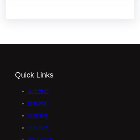
Quick Links
关于我们
联系我们
在线服务
公司历史