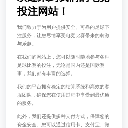
投注网站！
我们致力于为用户提供安全、可靠的足球下
注服务，让您尽情享受电竞比赛带来的刺激
与乐趣。
在我们的网站上，您可以随时随地参与各种
足球比赛的投注，无论是国内还是国际赛
事，我们都有丰富的选择。
我们的平台拥有稳定的结算系统和高效的客
服团队，确保您在使用过程中享受到最优质
的服务。
此外，我们还提供多种支付方式，保障您的
资金安全。您可以通过信用卡、支付宝、微