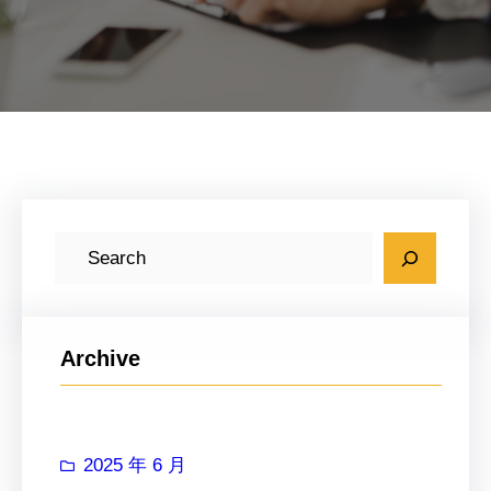
搜
索
Archive
2025 年 6 月