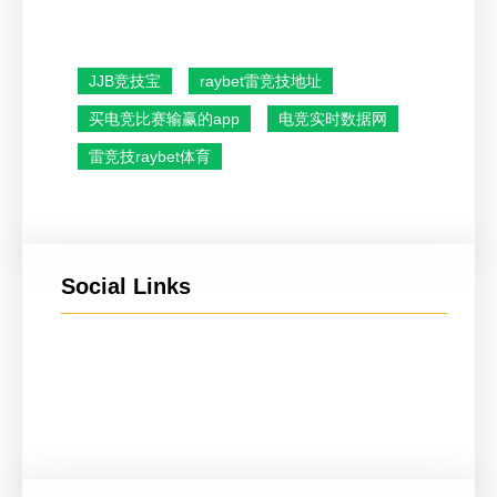
JJB竞技宝
raybet雷竞技地址
买电竞比赛输赢的app
电竞实时数据网
雷竞技raybet体育
Social Links
Facebook
Twitter
LinkedIn
Instagram