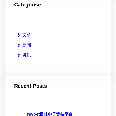
Categorise
文章
新闻
资讯
Recent Posts
raybet最佳电子竞技平台