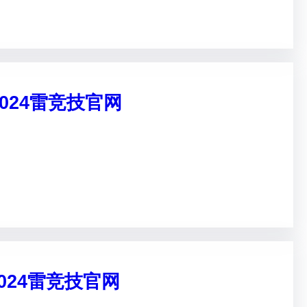
024雷竞技官网
024雷竞技官网