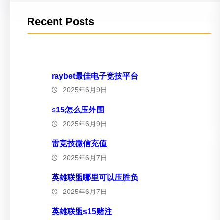
Recent Posts
raybet最佳电子竞技平台
2025年6月9日
s15怎么压外围
2025年6月9日
雷竞技微信充值
2025年6月7日
英雄联盟哪里可以压胜负
2025年6月7日
英雄联盟s15赌注