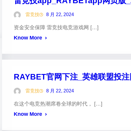
雷竞技app_RAYBETapp网页版
雷竞技
8 月 22, 2024
资金安全保障 雷竞技电竞游戏网 […]
Know More
RAYBET官网下注_英雄联盟投注
雷竞技
8 月 22, 2024
在这个电竞热潮席卷全球的时代， […]
Know More