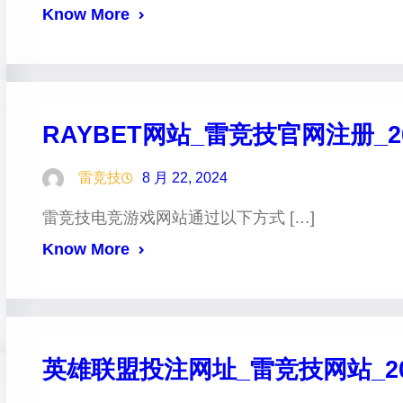
Know More
RAYBET网站_雷竞技官网注册_2
雷竞技
8 月 22, 2024
雷竞技电竞游戏网站通过以下方式 […]
Know More
英雄联盟投注网址_雷竞技网站_2