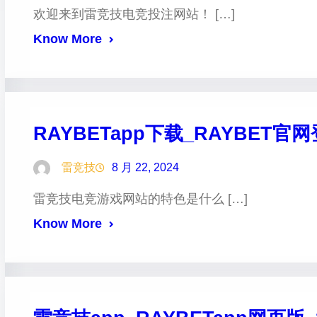
欢迎来到雷竞技电竞投注网站！ […]
Know More
RAYBETapp下载_RAYBET官
雷竞技
8 月 22, 2024
雷竞技电竞游戏网站的特色是什么 […]
Know More