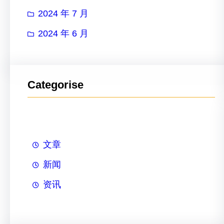
2024 年 7 月
2024 年 6 月
Categorise
文章
新闻
资讯