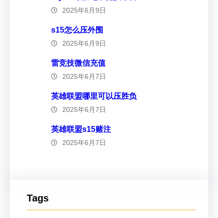
2025年6月9日
s15怎么压外围
2025年6月9日
雷竞技微信充值
2025年6月7日
英雄联盟哪里可以压胜负
2025年6月7日
英雄联盟s15赌注
2025年6月7日
Tags