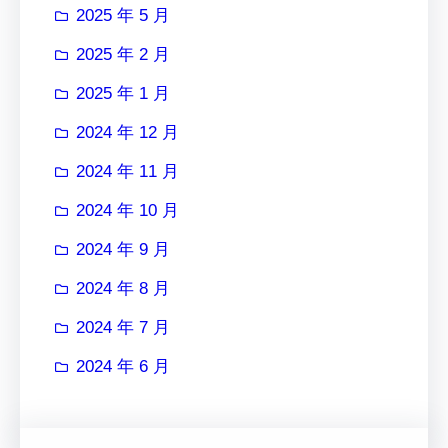
2025 年 5 月
2025 年 2 月
2025 年 1 月
2024 年 12 月
2024 年 11 月
2024 年 10 月
2024 年 9 月
2024 年 8 月
2024 年 7 月
2024 年 6 月