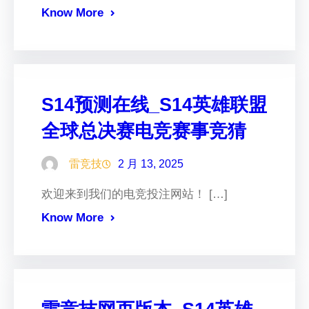
Know More
S14预测在线_S14英雄联盟
全球总决赛电竞赛事竞猜
雷竞技
2 月 13, 2025
欢迎来到我们的电竞投注网站！ […]
Know More