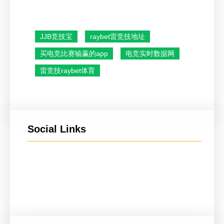
JJB竞技宝
raybet雷竞技地址
买电竞比赛输赢的app
电竞实时数据网
雷竞技raybet体育
Social Links
Facebook
Twitter
LinkedIn
Instagram