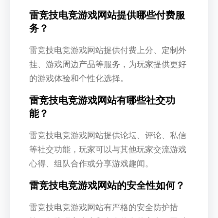
雷竞技电竞游戏网站提供哪些付费服
务？
雷竞技电竞游戏网站提供付费上分、定制外
挂、游戏周边产品等服务，为玩家提供更好
的游戏体验和个性化选择。
雷竞技电竞游戏网站有哪些社交功
能？
雷竞技电竞游戏网站提供论坛、评论、私信
等社交功能，玩家可以与其他玩家交流游戏
心得、组队合作或分享游戏趣闻。
雷竞技电竞游戏网站的安全性如何？
雷竞技电竞游戏网站有严格的安全防护措