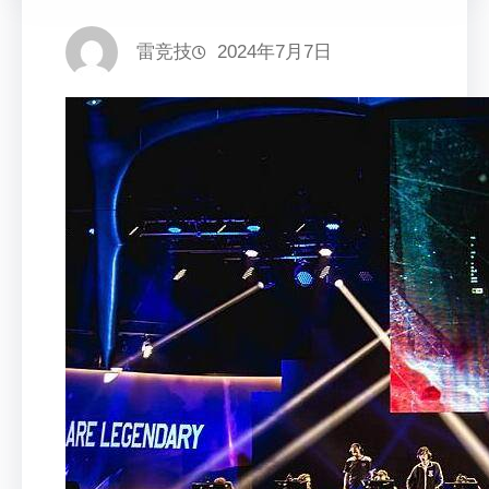
雷竞技
2024年7月7日