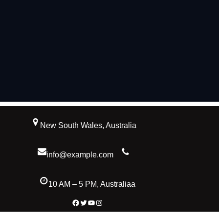
New South Wales, Australia
info@example.com
10 AM – 5 PM, Australiaa
Facebook
Twitter
YouTube
Instagram