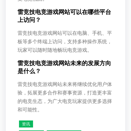
雷竞技电竞游戏网站可以在哪些平台
上访问？
雷竞技电竞游戏网站可以在电脑、手机、平
板等多个终端上访问，支持多种操作系统，
玩家可以随时随地畅玩电竞游戏。
雷竞技电竞游戏网站未来的发展方向
是什么？
雷竞技电竞游戏网站未来将继续优化用户体
验，拓展更多合作和赛事资源，打造更丰富
的电竞生态，为广大电竞玩家提供更多选择
和可能性。
资讯