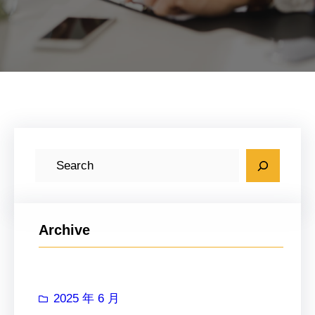
搜
索
Archive
2025 年 6 月