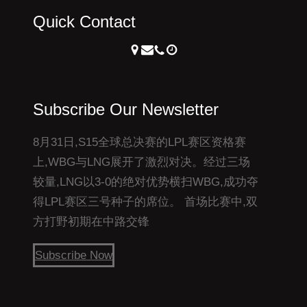
Quick Contact
Subscribe Our Newsletter
8月31日,S15全球总决赛的LPL赛区资格赛
上,WBG与LNG展开了激烈对决。经过三场
较量,LNG以3-0的绝对优势横扫WBG,成功夺
得LPL赛区三号种子的席位。 首场比赛中,双
方打野初期在中路交锋
Subscribe Now