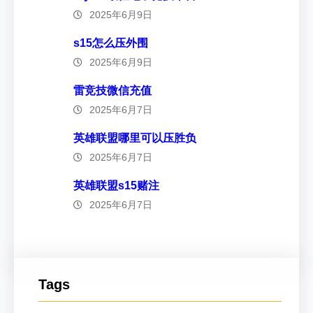
2025年6月9日
s15怎么压外围
2025年6月9日
雷竞技微信充值
2025年6月7日
英雄联盟哪里可以压胜负
2025年6月7日
英雄联盟s15赌注
2025年6月7日
Tags