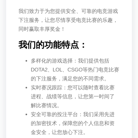
我们致力于为您提供安全、可靠的电竞游戏
下注服务，让您尽情享受电竞比赛的乐趣，
同时赢取丰厚奖金！
我们的功能特点：
多样化的游戏选择：我们提供包括
DOTA2、LOL、CSGO等热门电竞比赛
的下注服务，满足您的不同需求。
实时赛况跟踪：您可以随时查看比赛
进程、战绩等信息，让您第一时间了
解比赛情况。
安全可靠的投注平台：我们采用先进
的加密技术，保障您的个人信息和资
金安全，让您放心下注。