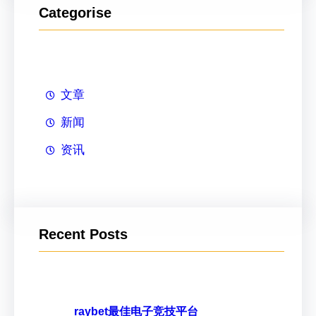
Categorise
文章
新闻
资讯
Recent Posts
raybet最佳电子竞技平台