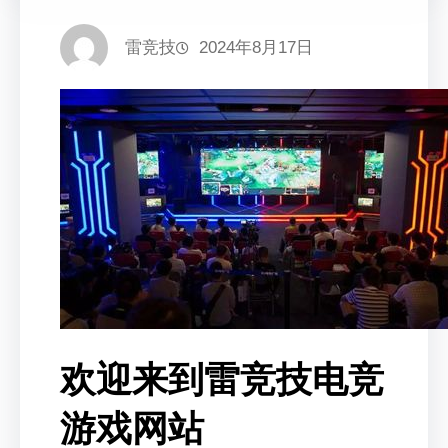
雷竞技
2024年8月17日
欢迎来到雷竞技电竞
游戏网站