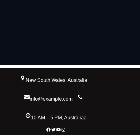
New South Wales, Australia
info@example.com
10 AM – 5 PM, Australiaa
Facebook
Twitter
YouTube
Instagram