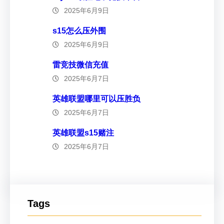
2025年6月9日
s15怎么压外围
2025年6月9日
雷竞技微信充值
2025年6月7日
英雄联盟哪里可以压胜负
2025年6月7日
英雄联盟s15赌注
2025年6月7日
Tags