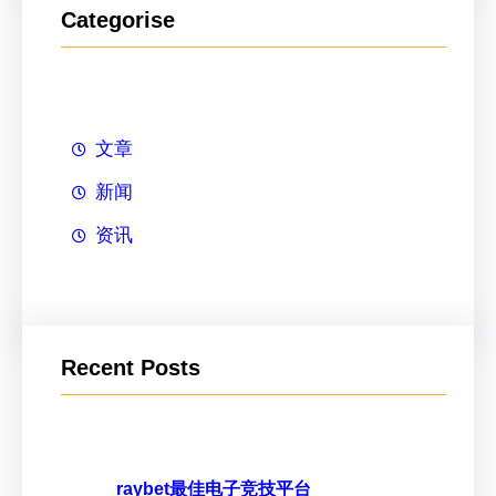
Categorise
文章
新闻
资讯
Recent Posts
raybet最佳电子竞技平台