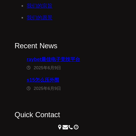
我们的宗旨
我们的愿景
Recent News
raybet最佳电子竞技平台
2025年6月9日
s15怎么压外围
2025年6月9日
Quick Contact