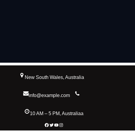
New South Wales, Australia
info@example.com
10 AM – 5 PM, Australiaa
Facebook
Twitter
YouTube
Instagram