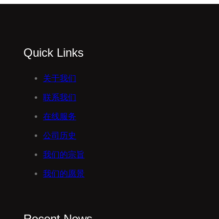
Quick Links
关于我们
联系我们
在线服务
公司历史
我们的宗旨
我们的愿景
Recent News