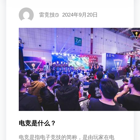
雷竞技
2024年9月20日
电竞是什么？
电竞是指电子竞技的简称，是由玩家在电