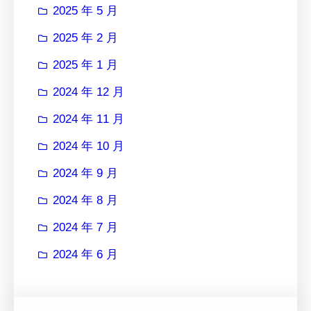
2025 年 5 月
2025 年 2 月
2025 年 1 月
2024 年 12 月
2024 年 11 月
2024 年 10 月
2024 年 9 月
2024 年 8 月
2024 年 7 月
2024 年 6 月