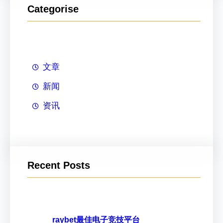
Categorise
文章
新闻
资讯
Recent Posts
raybet最佳电子竞技平台