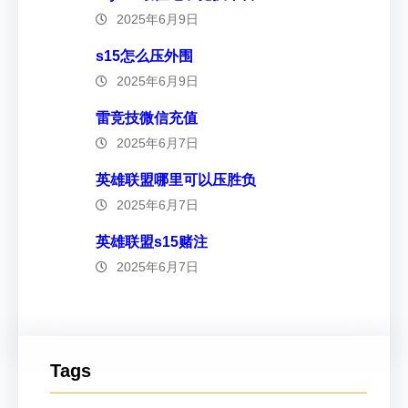
2025年6月9日
s15怎么压外围
2025年6月9日
雷竞技微信充值
2025年6月7日
英雄联盟哪里可以压胜负
2025年6月7日
英雄联盟s15赌注
2025年6月7日
Tags