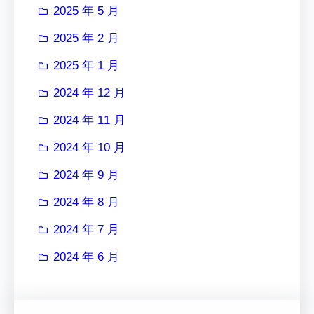
2025 年 5 月
2025 年 2 月
2025 年 1 月
2024 年 12 月
2024 年 11 月
2024 年 10 月
2024 年 9 月
2024 年 8 月
2024 年 7 月
2024 年 6 月