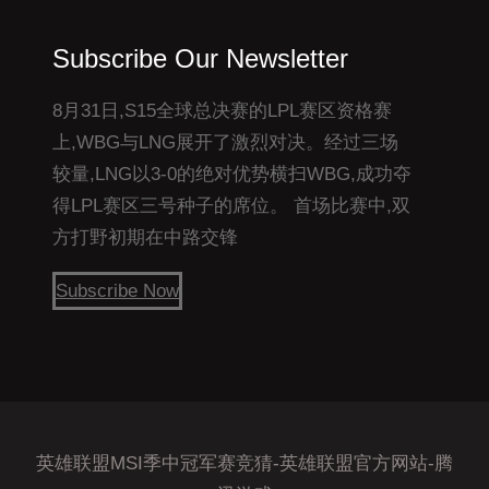
Subscribe Our Newsletter
8月31日,S15全球总决赛的LPL赛区资格赛
上,WBG与LNG展开了激烈对决。经过三场
较量,LNG以3-0的绝对优势横扫WBG,成功夺
得LPL赛区三号种子的席位。 首场比赛中,双
方打野初期在中路交锋
Subscribe Now
英雄联盟MSI季中冠军赛竞猜-英雄联盟官方网站-腾