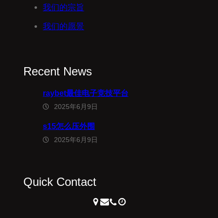
我们的宗旨
我们的愿景
Recent News
raybet最佳电子竞技平台
2025年6月9日
s15怎么压外围
2025年6月9日
Quick Contact