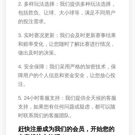
2. 多样玩法选择：我们提供多种玩法选择，
包括胜负、让球、大小球等，满足不同用户
的投注需求。
3. 实时赛况更新：我们会及时更新赛事结果
和赔率变化，让您随时了解比赛进行情况，
做出及时的决策。
4. 安全保障：我们采用严格的加密技术，保
障用户的个人信息和资金安全，让您放心投
注。
5. 24小时客服支持：我们提供全天候的客服
支持，如果您有任何问题或疑虑，都可以随
时联系我们的客服团队。
赶快注册成为我们的会员，开始您的