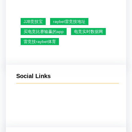
JJB竞技宝
raybet雷竞技地址
买电竞比赛输赢的app
电竞实时数据网
雷竞技raybet体育
Social Links
Facebook
Twitter
LinkedIn
Instagram