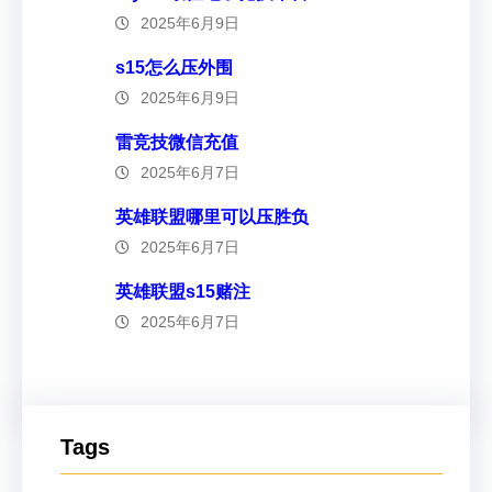
2025年6月9日
s15怎么压外围
2025年6月9日
雷竞技微信充值
2025年6月7日
英雄联盟哪里可以压胜负
2025年6月7日
英雄联盟s15赌注
2025年6月7日
Tags