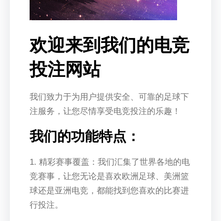
欢迎来到我们的电竞
投注网站
我们致力于为用户提供安全、可靠的足球下
注服务，让您尽情享受电竞投注的乐趣！
我们的功能特点：
1. 精彩赛事覆盖：我们汇集了世界各地的电
竞赛事，让您无论是喜欢欧洲足球、美洲篮
球还是亚洲电竞，都能找到您喜欢的比赛进
行投注。