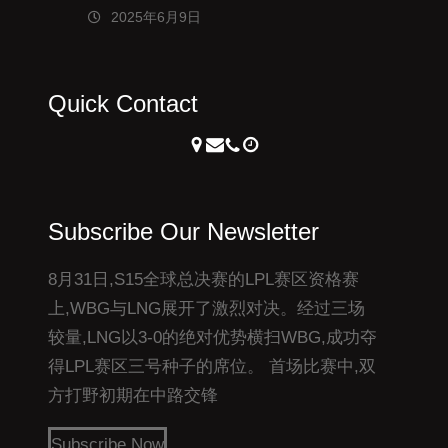
2025年6月9日
Quick Contact
Subscribe Our Newsletter
8月31日,S15全球总决赛的LPL赛区资格赛
上,WBG与LNG展开了激烈对决。经过三场
较量,LNG以3-0的绝对优势横扫WBG,成功夺
得LPL赛区三号种子的席位。 首场比赛中,双
方打野初期在中路交锋
Subscribe Now