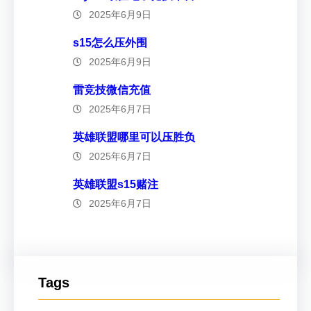
2025年6月9日
s15怎么压外围
2025年6月9日
雷竞技微信充值
2025年6月7日
英雄联盟哪里可以压胜负
2025年6月7日
英雄联盟s15赌注
2025年6月7日
Tags