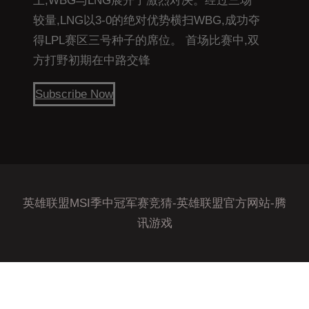
上,WBG与LNG展开了激烈对决。经过三场
较量,LNG以3-0的绝对优势横扫WBG,成功夺
得LPL赛区三号种子的席位。 首场比赛中,双
方打野初期在中路交锋
Subscribe Now
英雄联盟MSI季中冠军赛竞猜-英雄联盟官方网站-腾
讯游戏