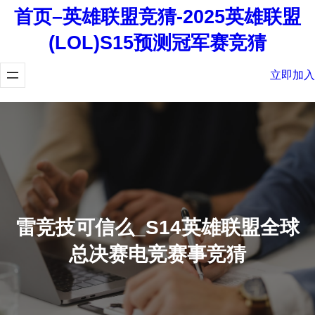
首页–英雄联盟竞猜-2025英雄联盟
(LOL)S15预测冠军赛竞猜
立即加入
雷竞技可信么_S14英雄联盟全球
总决赛电竞赛事竞猜