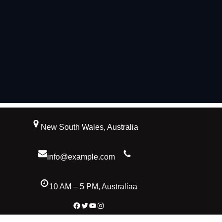
New South Wales, Australia
info@example.com
10 AM – 5 PM, Australiaa
Facebook
Twitter
YouTube
Instagram