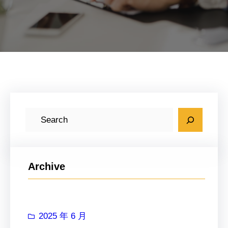
搜
索
Archive
2025 年 6 月