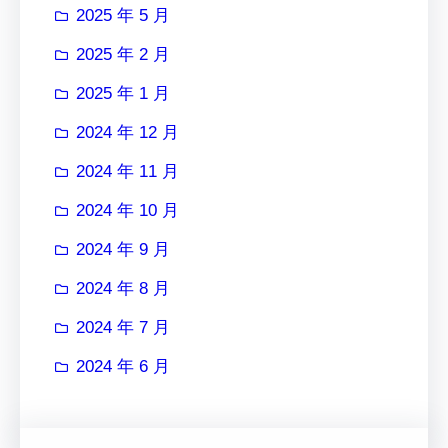
2025 年 5 月
2025 年 2 月
2025 年 1 月
2024 年 12 月
2024 年 11 月
2024 年 10 月
2024 年 9 月
2024 年 8 月
2024 年 7 月
2024 年 6 月