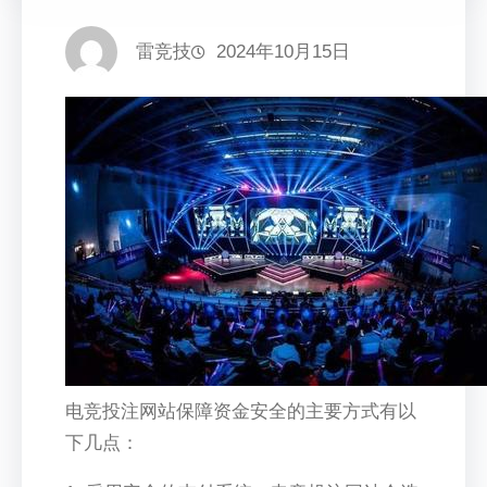
雷竞技
2024年10月15日
电竞投注网站保障资金安全的主要方式有以
下几点：