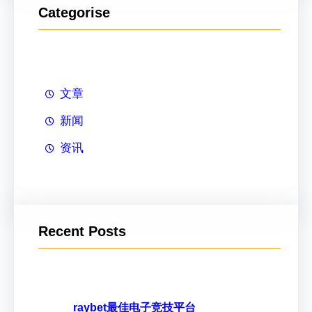
Categorise
文章
新闻
资讯
Recent Posts
raybet最佳电子竞技平台