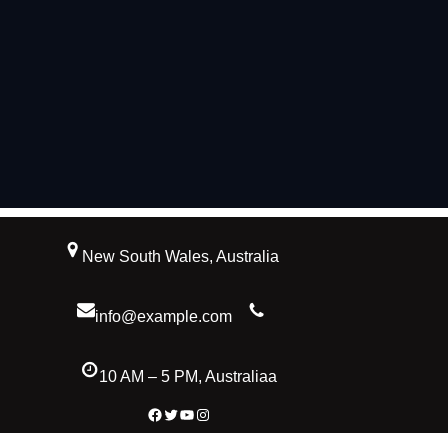
New South Wales, Australia
info@example.com
10 AM – 5 PM, Australiaa
Facebook
Twitter
YouTube
Instagram