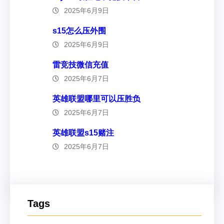
2025年6月9日
s15怎么压外围
2025年6月9日
雷竞技微信充值
2025年6月7日
英雄联盟哪里可以压胜负
2025年6月7日
英雄联盟s15赌注
2025年6月7日
Tags