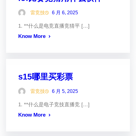
雷竞技
6 月 6, 2025
1. **什么是电竞直播竞猜平 […]
Know More
s15哪里买彩票
雷竞技
6 月 5, 2025
1. **什么是电子竞技直播竞 […]
Know More