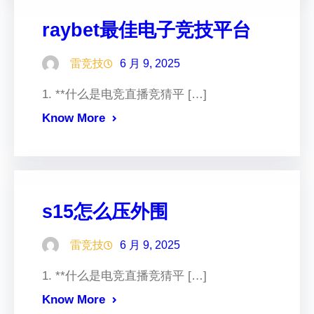
raybet最佳电子竞技平台
雷竞技
6 月 9, 2025
1. **什么是电竞直播竞猜平 […]
Know More
s15怎么压外围
雷竞技
6 月 9, 2025
1. **什么是电竞直播竞猜平 […]
Know More