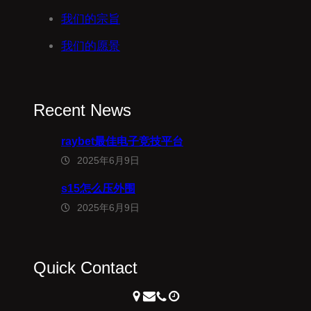
我们的宗旨
我们的愿景
Recent News
raybet最佳电子竞技平台
2025年6月9日
s15怎么压外围
2025年6月9日
Quick Contact