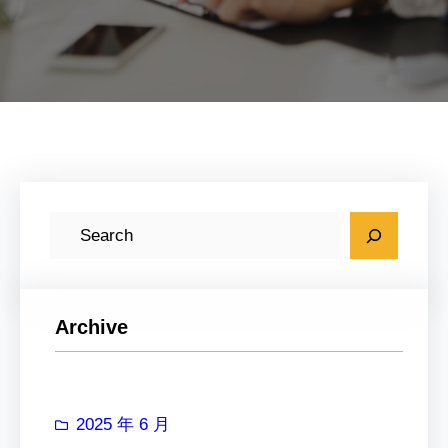
搜
索
Archive
2025 年 6 月