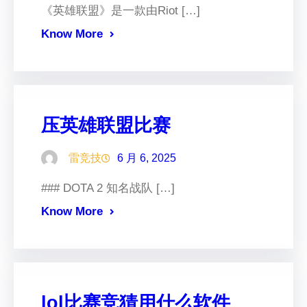
《英雄联盟》是一款由Riot […]
Know More
压英雄联盟比赛
雷竞技
6 月 6, 2025
### DOTA 2 知名战队 […]
Know More
lol比赛竞猜用什么软件