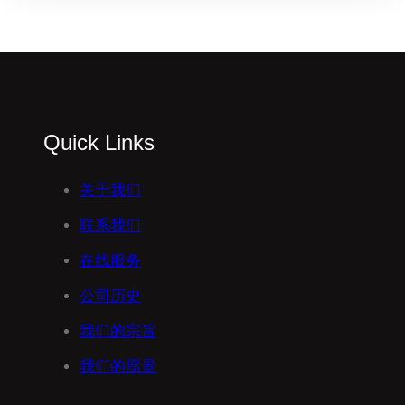
Quick Links
关于我们
联系我们
在线服务
公司历史
我们的宗旨
我们的愿景