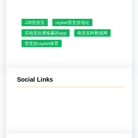
JJB竞技宝
raybet雷竞技地址
买电竞比赛输赢的app
电竞实时数据网
雷竞技raybet体育
Social Links
Facebook
Twitter
LinkedIn
Instagram