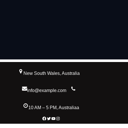
New South Wales, Australia
info@example.com
10 AM – 5 PM, Australiaa
Facebook
Twitter
YouTube
Instagram