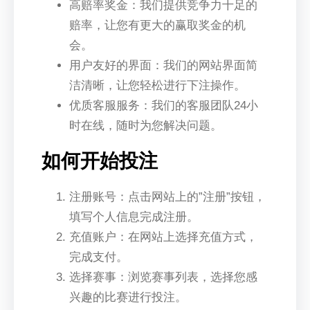
高赔率奖金：我们提供竞争力十足的
赔率，让您有更大的赢取奖金的机
会。
用户友好的界面：我们的网站界面简
洁清晰，让您轻松进行下注操作。
优质客服服务：我们的客服团队24小
时在线，随时为您解决问题。
如何开始投注
注册账号：点击网站上的”注册”按钮，
填写个人信息完成注册。
充值账户：在网站上选择充值方式，
完成支付。
选择赛事：浏览赛事列表，选择您感
兴趣的比赛进行投注。