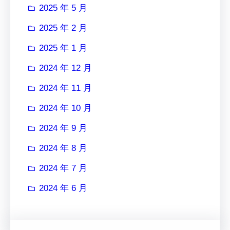
2025 年 5 月
2025 年 2 月
2025 年 1 月
2024 年 12 月
2024 年 11 月
2024 年 10 月
2024 年 9 月
2024 年 8 月
2024 年 7 月
2024 年 6 月