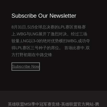
Subscribe Our Newsletter
8月31日,S15全球总决赛的LPL赛区资格赛
上,WBG与LNG展开了激烈对决。经过三场
较量,LNG以3-0的绝对优势横扫WBG,成功夺
得LPL赛区三号种子的席位。 首场比赛中,双
方打野初期在中路交锋
Subscribe Now
英雄联盟MSI季中冠军赛竞猜-英雄联盟官方网站-腾