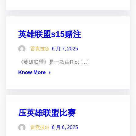
英雄联盟s15赌注
雷竞技
6 月 7, 2025
《英雄联盟》是一款由Riot […]
Know More
压英雄联盟比赛
雷竞技
6 月 6, 2025