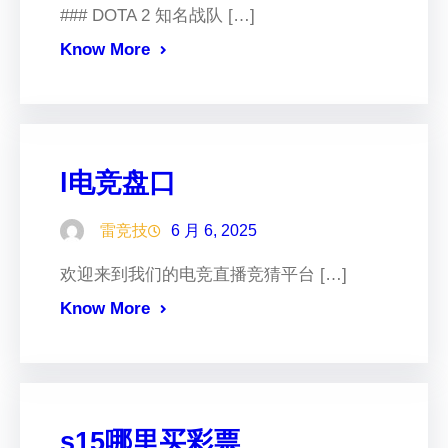
### DOTA 2 知名战队 […]
Know More
l电竞盘口
雷竞技
6 月 6, 2025
欢迎来到我们的电竞直播竞猜平台 […]
Know More
s15哪里买彩票