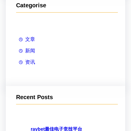
Categorise
文章
新闻
资讯
Recent Posts
raybet最佳电子竞技平台