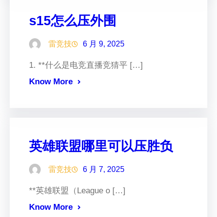
s15怎么压外围
雷竞技
6 月 9, 2025
1. **什么是电竞直播竞猜平 […]
Know More
英雄联盟哪里可以压胜负
雷竞技
6 月 7, 2025
**英雄联盟（League o […]
Know More