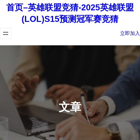
首页–英雄联盟竞猜-2025英雄联盟
(LOL)S15预测冠军赛竞猜
立即加入
文章