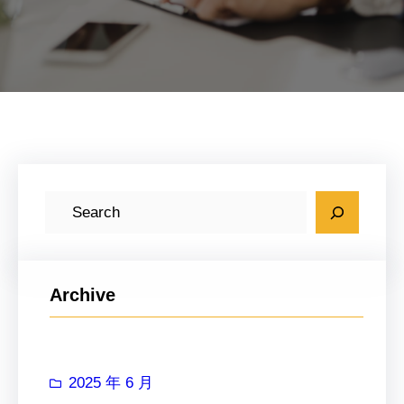
搜
索
Archive
2025 年 6 月