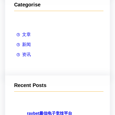
Categorise
文章
新闻
资讯
Recent Posts
raybet最佳电子竞技平台