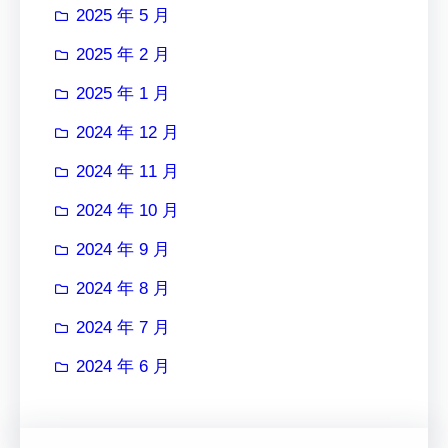
2025 年 5 月
2025 年 2 月
2025 年 1 月
2024 年 12 月
2024 年 11 月
2024 年 10 月
2024 年 9 月
2024 年 8 月
2024 年 7 月
2024 年 6 月