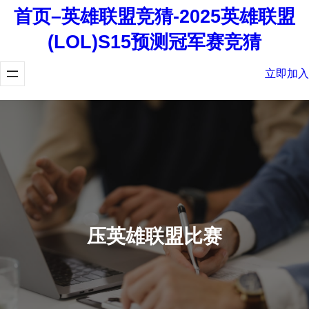
首页–英雄联盟竞猜-2025英雄联盟
(LOL)S15预测冠军赛竞猜
立即加入
压英雄联盟比赛