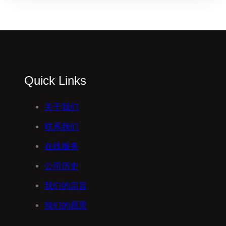
Quick Links
关于我们
联系我们
在线服务
公司历史
我们的宗旨
我们的愿景