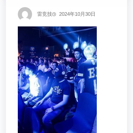
雷竞技
2024年10月30日