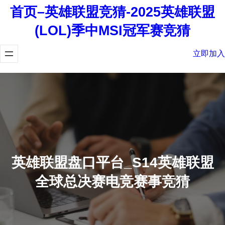
首页–英雄联盟竞猜-2025英雄联盟
(LOL)季中MSI冠军赛竞猜
立即加入
英雄联盟盘口平台_S14英雄联盟
全球总决赛电竞赛事竞猜