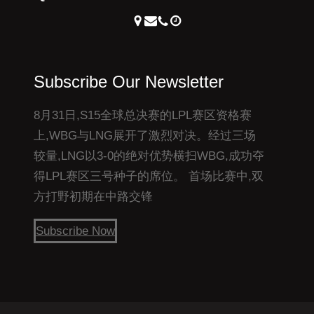
Subscribe Our Newsletter
8月31日,S15全球总决赛的LPL赛区资格赛
上,WBG与LNG展开了激烈对决。经过三场
较量,LNG以3-0的绝对优势横扫WBG,成功夺
得LPL赛区三号种子的席位。 首场比赛中,双
方打野初期在中路交锋
Subscribe Now