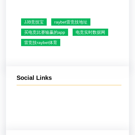
JJB竞技宝
raybet雷竞技地址
买电竞比赛输赢的app
电竞实时数据网
雷竞技raybet体育
Social Links
Facebook
Twitter
LinkedIn
Instagram