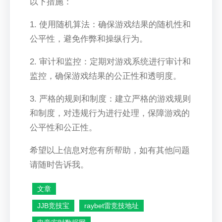
以下措施：
1. 使用随机算法：确保游戏结果的随机性和
公平性，避免作弊和操纵行为。
2. 审计和监控：定期对游戏系统进行审计和
监控，确保游戏结果的公正性和透明度。
3. 严格的规则和制度：建立严格的游戏规则
和制度，对违规行为进行处理，保障游戏的
公平性和公正性。
希望以上信息对您有所帮助，如有其他问题
请随时告诉我。
文章
JJB竞技宝
raybet雷竞技地址