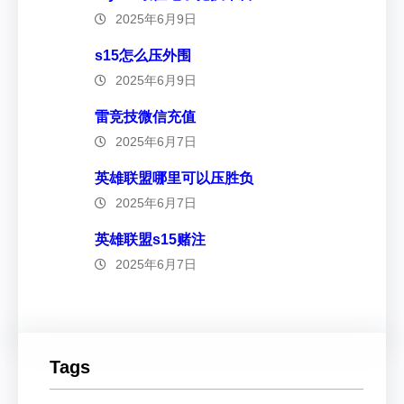
2025年6月9日
s15怎么压外围
2025年6月9日
雷竞技微信充值
2025年6月7日
英雄联盟哪里可以压胜负
2025年6月7日
英雄联盟s15赌注
2025年6月7日
Tags