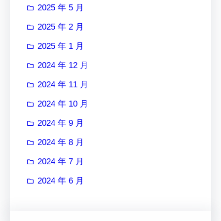
2025 年 5 月
2025 年 2 月
2025 年 1 月
2024 年 12 月
2024 年 11 月
2024 年 10 月
2024 年 9 月
2024 年 8 月
2024 年 7 月
2024 年 6 月