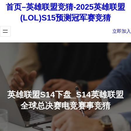
首页–英雄联盟竞猜-2025英雄联盟
(LOL)S15预测冠军赛竞猜
立即加入
英雄联盟S14下盘_S14英雄联盟
全球总决赛电竞赛事竞猜