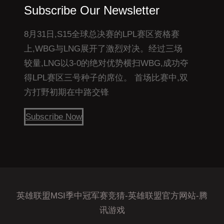
Subscribe Our Newsletter
8月31日,S15全球总决赛的LPL赛区资格赛
上,WBG与LNG展开了激烈对决。经过三场
较量,LNG以3-0的绝对优势横扫WBG,成功夺
得LPL赛区三号种子的席位。 首场比赛中,双
方打野初期在中路交锋
Subscribe Now
英雄联盟MSI季中冠军赛竞猜-英雄联盟官方网站-腾
讯游戏