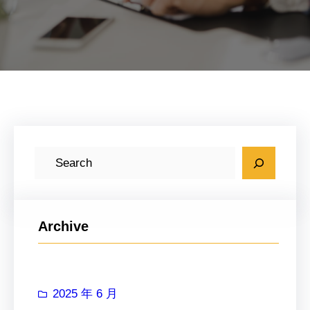
搜
索
Archive
2025 年 6 月