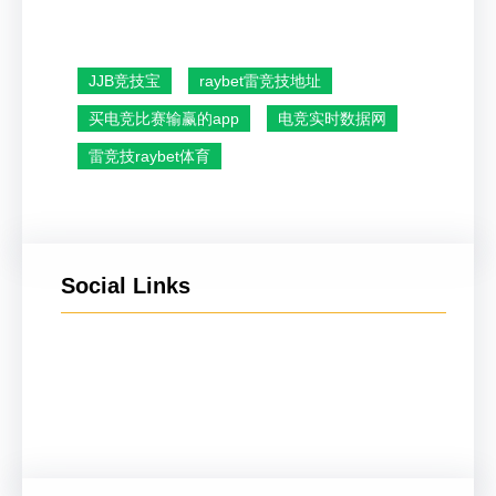
JJB竞技宝
raybet雷竞技地址
买电竞比赛输赢的app
电竞实时数据网
雷竞技raybet体育
Social Links
Facebook
Twitter
LinkedIn
Instagram