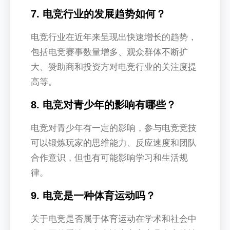
7. 电竞行业的发展趋势如何？
电竞行业在近年来呈现出快速增长的趋势，
包括电竞赛事数量增多、观众群体不断扩
大、赞助商和投资方对电竞行业的关注度提
高等。
8. 电竞对青少年的影响有哪些？
电竞对青少年有一定的影响，参与电竞竞技
可以锻炼玩家的思维能力、反应速度和团队
合作意识，但也有可能影响学习和生活规
律。
9. 电竞是一种体育运动吗？
关于电竞是否属于体育运动在学术和社会中