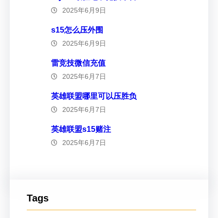
2025年6月9日
s15怎么压外围
2025年6月9日
雷竞技微信充值
2025年6月7日
英雄联盟哪里可以压胜负
2025年6月7日
英雄联盟s15赌注
2025年6月7日
Tags