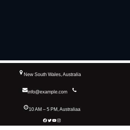
New South Wales, Australia
info@example.com
10 AM – 5 PM, Australiaa
Facebook
Twitter
YouTube
Instagram