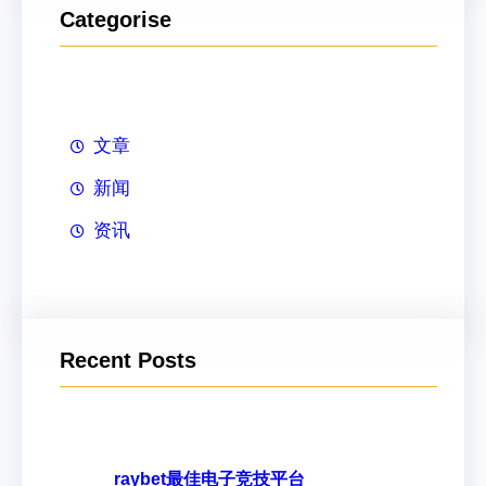
Categorise
文章
新闻
资讯
Recent Posts
raybet最佳电子竞技平台