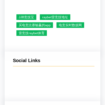
JJB竞技宝
raybet雷竞技地址
买电竞比赛输赢的app
电竞实时数据网
雷竞技raybet体育
Social Links
Facebook
Twitter
LinkedIn
Instagram