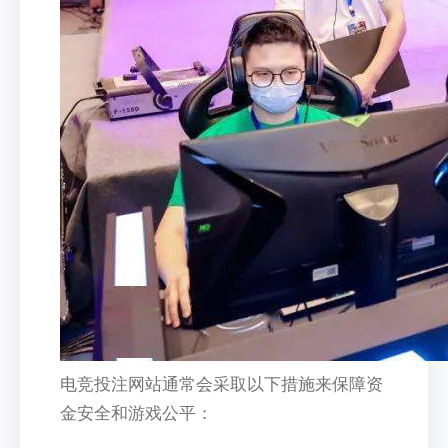
电竞投注网站通常会采取以下措施来保障资
金安全和游戏公平：