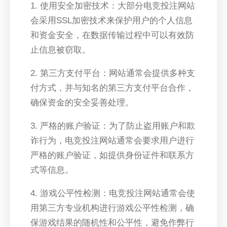
1. 使用安全加密技术：大部分电竞投注网站
会采用SSL加密技术来保护用户的个人信息
和资金安全，在数据传输过程中可以有效防
止信息被窃取。
2. 第三方支付平台：网站通常会提供多种支
付方式，并与知名的第三方支付平台合作，
确保资金的安全妥善处理。
3. 严格的账户验证：为了防止盗用账户和欺
诈行为，电竞投注网站通常会要求用户进行
严格的账户验证，如提供身份证件和联系方
式等信息。
4. 游戏公平性检测：电竞投注网站通常会使
用第三方专业机构进行游戏公平性检测，确
保游戏结果的随机性和公平性，避免作弊行