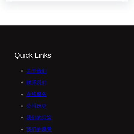
Quick Links
关于我们
联系我们
在线服务
公司历史
我们的宗旨
我们的愿景