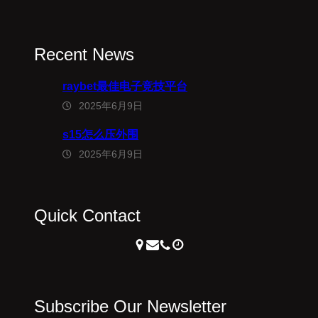
Recent News
raybet最佳电子竞技平台
2025年6月9日
s15怎么压外围
2025年6月9日
Quick Contact
Subscribe Our Newsletter