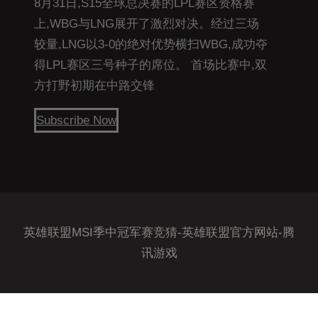
8月31日,S15全球总决赛的LPL赛区资格赛
上,WBG与LNG展开了激烈对决。经过三场
较量,LNG以3-0的绝对优势横扫WBG,成功夺
得LPL赛区三号种子的席位。 首场比赛中,双
方打野初期在中路交锋
Subscribe Now
英雄联盟MSI季中冠军赛竞猜-英雄联盟官方网站-腾
讯游戏