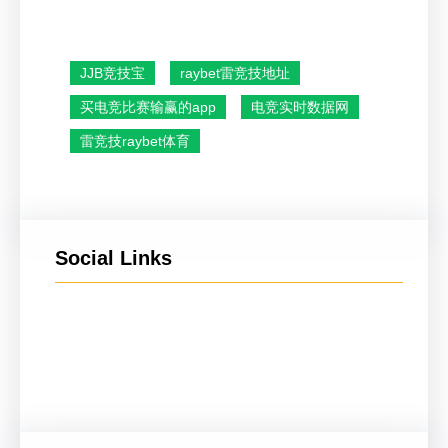
JJB竞技宝
raybet雷竞技地址
买电竞比赛输赢的app
电竞实时数据网
雷竞技raybet体育
Social Links
Facebook
Twitter
LinkedIn
Instagram