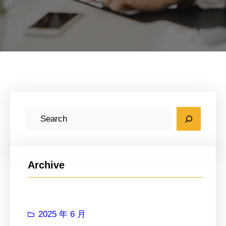
搜
索
Archive
2025 年 6 月