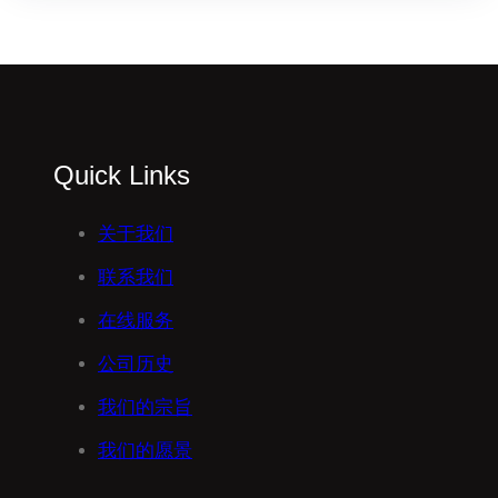
Quick Links
关于我们
联系我们
在线服务
公司历史
我们的宗旨
我们的愿景