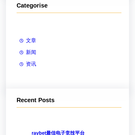
Categorise
文章
新闻
资讯
Recent Posts
raybet最佳电子竞技平台