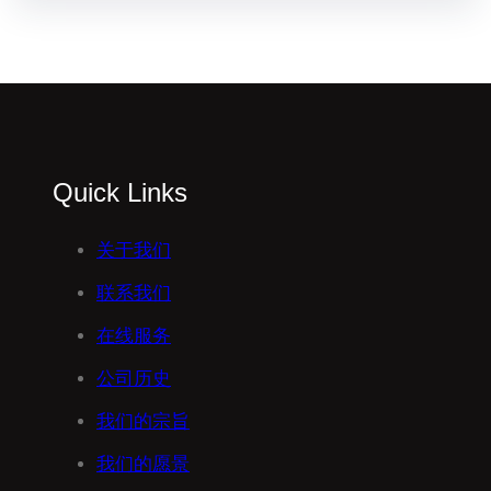
Quick Links
关于我们
联系我们
在线服务
公司历史
我们的宗旨
我们的愿景