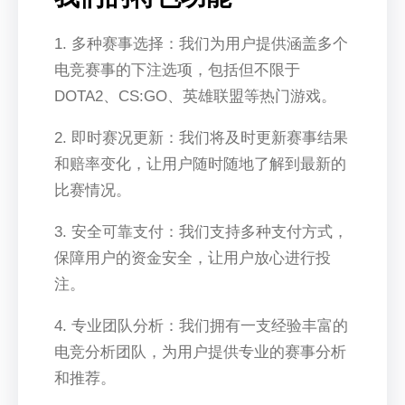
1. 多种赛事选择：我们为用户提供涵盖多个
电竞赛事的下注选项，包括但不限于
DOTA2、CS:GO、英雄联盟等热门游戏。
2. 即时赛况更新：我们将及时更新赛事结果
和赔率变化，让用户随时随地了解到最新的
比赛情况。
3. 安全可靠支付：我们支持多种支付方式，
保障用户的资金安全，让用户放心进行投
注。
4. 专业团队分析：我们拥有一支经验丰富的
电竞分析团队，为用户提供专业的赛事分析
和推荐。