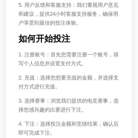
5. 用户反馈和客服支持：我们重视用户意见
和建议，提供24小时客服支持服务，确保用
户享受到最佳的投注体验。
如何开始投注
1. 注册账号：首先您需要注册一个账号，填
写个人信息并设置支付方式。
2. 充值：选择您想要充值的金额，并选择支
付方式进行充值。
3. 选择赛事：浏览我们提供的电竞赛事，选
择您感兴趣的比赛进行下注。
4. 下注：选择投注金额和竞猜结果，确认后
即可完成下注。