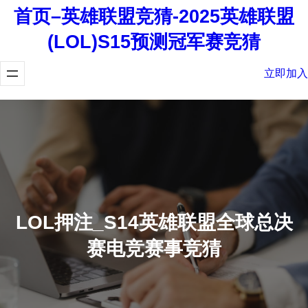
首页–英雄联盟竞猜-2025英雄联盟
(LOL)S15预测冠军赛竞猜
立即加入
LOL押注_S14英雄联盟全球总决
赛电竞赛事竞猜