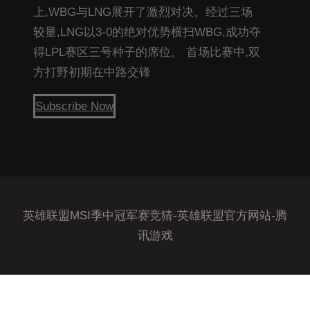
上,WBG与LNG展开了激烈对决。经过三场
较量,LNG以3-0的绝对优势横扫WBG,成功夺
得LPL赛区三号种子的席位。 首场比赛中,双
方打野初期在中路交锋
Subscribe Now
英雄联盟MSI季中冠军赛竞猜-英雄联盟官方网站-腾
讯游戏