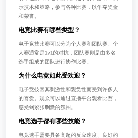
示技术和策略，参与各种比赛，以争夺奖金
和荣誉。
电竞比赛有哪些类型？
电子竞技比赛可以分为个人赛和团队赛。个
人赛通常是1v1的对抗，团队赛则是由多名
选手组成的团队进行协作比赛。
为什么电竞如此受欢迎？
电子竞技因其刺激性和观赏性而受到许多人
的喜爱。观众可以通过直播平台观看比赛，
感受到紧张刺激的氛围。
电竞选手都有哪些技能？
电竞选手需要具备高超的反应速度、良好的