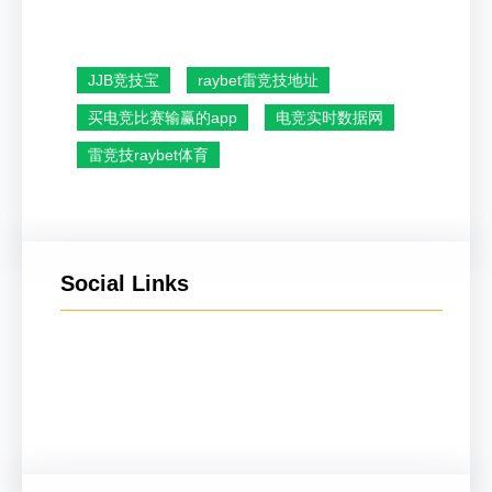
JJB竞技宝
raybet雷竞技地址
买电竞比赛输赢的app
电竞实时数据网
雷竞技raybet体育
Social Links
Facebook
Twitter
LinkedIn
Instagram