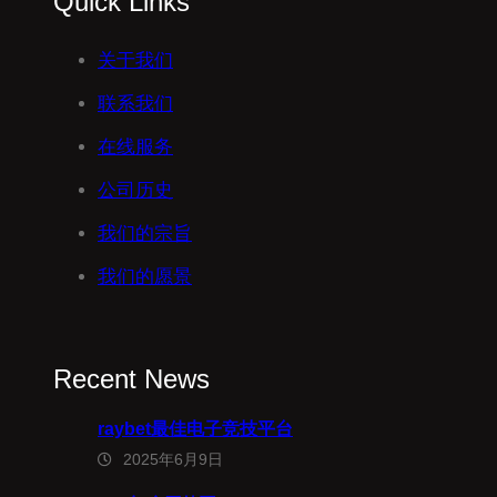
Quick Links
关于我们
联系我们
在线服务
公司历史
我们的宗旨
我们的愿景
Recent News
raybet最佳电子竞技平台
2025年6月9日