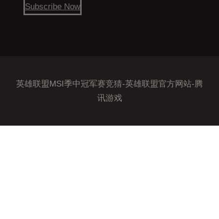
Subscribe Now
英雄联盟MSI季中冠军赛竞猜-英雄联盟官方网站-腾
讯游戏