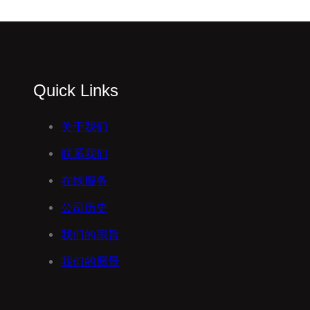
Quick Links
关于我们
联系我们
在线服务
公司历史
我们的宗旨
我们的愿景