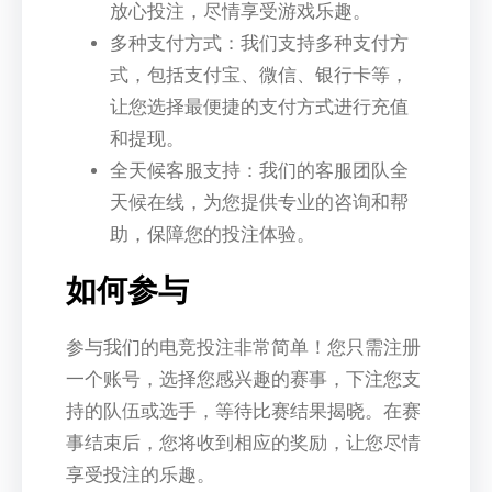
放心投注，尽情享受游戏乐趣。
多种支付方式：我们支持多种支付方
式，包括支付宝、微信、银行卡等，
让您选择最便捷的支付方式进行充值
和提现。
全天候客服支持：我们的客服团队全
天候在线，为您提供专业的咨询和帮
助，保障您的投注体验。
如何参与
参与我们的电竞投注非常简单！您只需注册
一个账号，选择您感兴趣的赛事，下注您支
持的队伍或选手，等待比赛结果揭晓。在赛
事结束后，您将收到相应的奖励，让您尽情
享受投注的乐趣。