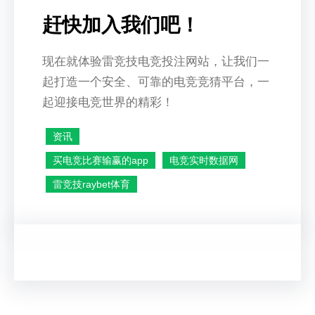
赶快加入我们吧！
现在就体验雷竞技电竞投注网站，让我们一
起打造一个安全、可靠的电竞竞猜平台，一
起迎接电竞世界的精彩！
资讯
买电竞比赛输赢的app
电竞实时数据网
雷竞技raybet体育