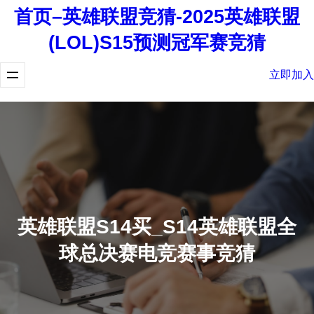
首页–英雄联盟竞猜-2025英雄联盟
(LOL)S15预测冠军赛竞猜
立即加入
英雄联盟S14买_S14英雄联盟全
球总决赛电竞赛事竞猜