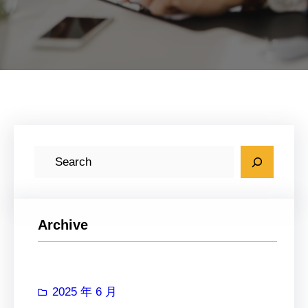
搜
索
Archive
2025 年 6 月