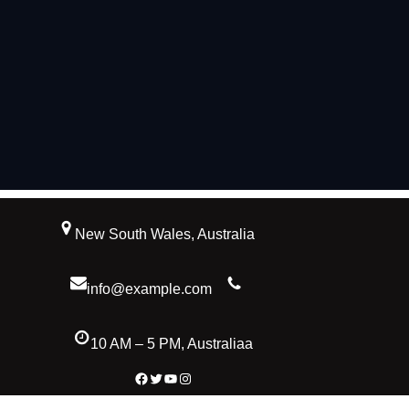
New South Wales, Australia
info@example.com
10 AM – 5 PM, Australiaa
Facebook
Twitter
YouTube
Instagram