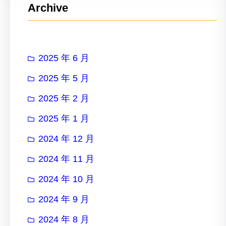
Archive
2025 年 6 月
2025 年 5 月
2025 年 2 月
2025 年 1 月
2024 年 12 月
2024 年 11 月
2024 年 10 月
2024 年 9 月
2024 年 8 月