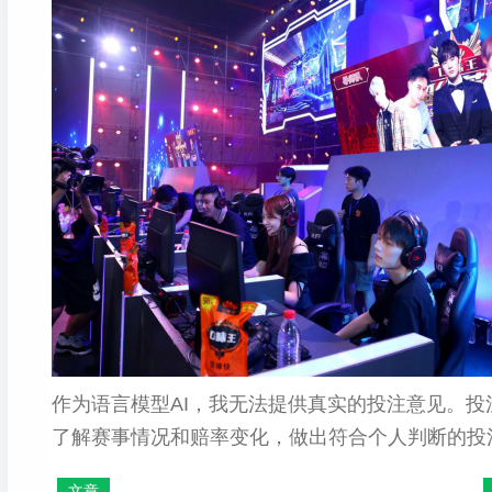
作为语言模型AI，我无法提供真实的投注意见。
了解赛事情况和赔率变化，做出符合个人判断的投
文章