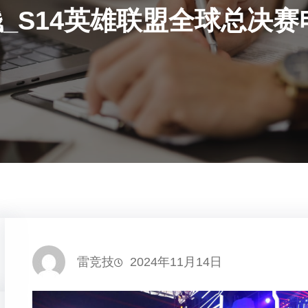
钱_S14英雄联盟全球总决
雷竞技
2024年11月14日