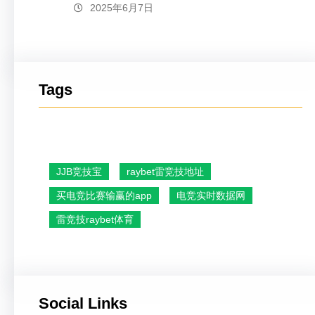
2025年6月7日
Tags
JJB竞技宝
raybet雷竞技地址
买电竞比赛输赢的app
电竞实时数据网
雷竞技raybet体育
Social Links