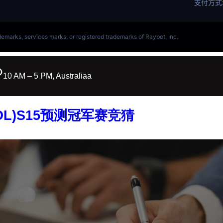
10 AM – 5 PM, Australiaa
OL)S15预测冠军赛竞猜