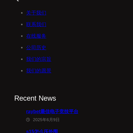
关于我们
联系我们
在线服务
公司历史
我们的宗旨
我们的愿景
Recent News
raybet最佳电子竞技平台
2025年6月9日
s15怎么压外围