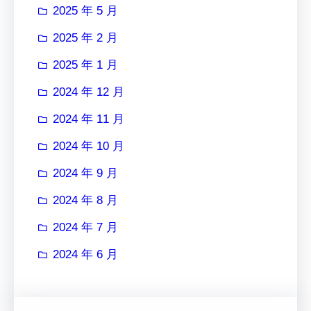
2025 年 5 月
2025 年 2 月
2025 年 1 月
2024 年 12 月
2024 年 11 月
2024 年 10 月
2024 年 9 月
2024 年 8 月
2024 年 7 月
2024 年 6 月