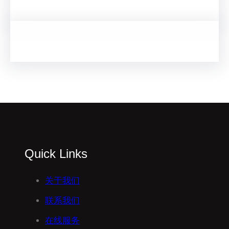
Quick Links
关于我们
联系我们
在线服务