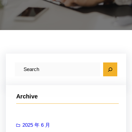
搜
索
Archive
2025 年 6 月