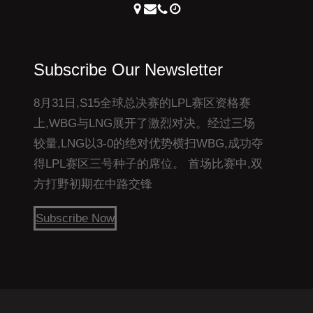
Subscribe Our Newsletter
8月31日,S15全球总决赛的LPL赛区资格赛
上,WBG与LNG展开了激烈对决。经过三场
较量,LNG以3-0的绝对优势横扫WBG,成功夺
得LPL赛区三号种子的席位。 首场比赛中,双
方打野初期在中路交锋
Subscribe Now