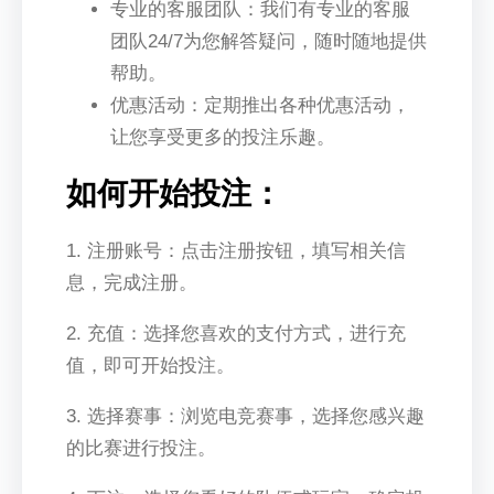
专业的客服团队：我们有专业的客服
团队24/7为您解答疑问，随时随地提供
帮助。
优惠活动：定期推出各种优惠活动，
让您享受更多的投注乐趣。
如何开始投注：
1. 注册账号：点击注册按钮，填写相关信
息，完成注册。
2. 充值：选择您喜欢的支付方式，进行充
值，即可开始投注。
3. 选择赛事：浏览电竞赛事，选择您感兴趣
的比赛进行投注。