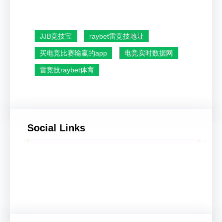
JJB竞技宝
raybet雷竞技地址
买电竞比赛输赢的app
电竞实时数据网
雷竞技raybet体育
Social Links
Facebook
Twitter
LinkedIn
Instagram