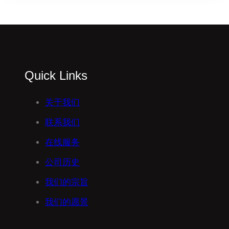
Quick Links
关于我们
联系我们
在线服务
公司历史
我们的宗旨
我们的愿景