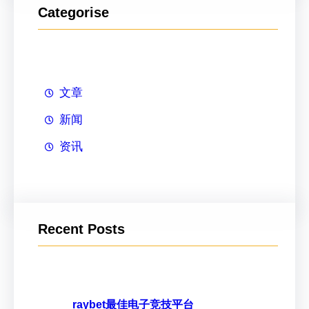
Categorise
文章
新闻
资讯
Recent Posts
raybet最佳电子竞技平台