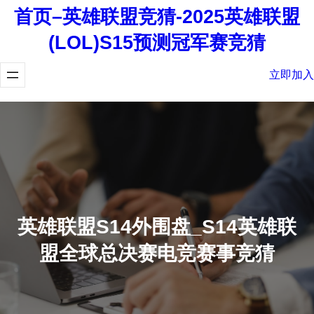
首页–英雄联盟竞猜-2025英雄联盟
(LOL)S15预测冠军赛竞猜
立即加入
英雄联盟S14外围盘_S14英雄联
盟全球总决赛电竞赛事竞猜