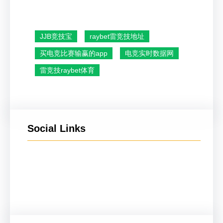
JJB竞技宝
raybet雷竞技地址
买电竞比赛输赢的app
电竞实时数据网
雷竞技raybet体育
Social Links
Facebook
Twitter
LinkedIn
Instagram