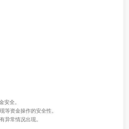
金安全。
现等资金操作的安全性。
有异常情况出现。