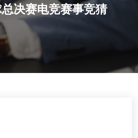
全球总决赛电竞赛事竞猜