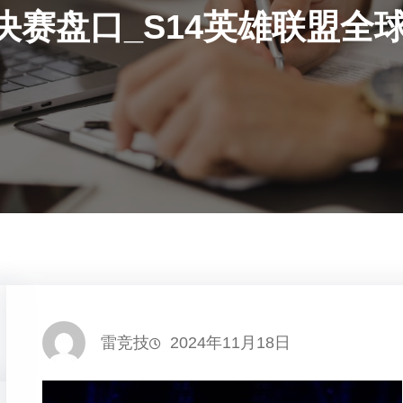
决赛盘口_S14英雄联盟
雷竞技
2024年11月18日