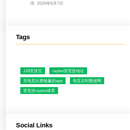
2025年6月7日
Tags
JJB竞技宝
raybet雷竞技地址
买电竞比赛输赢的app
电竞实时数据网
雷竞技raybet体育
Social Links