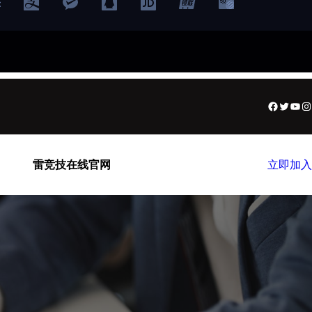
Faceboo
Twitter
You
In
雷竞技在线官网
立即加入