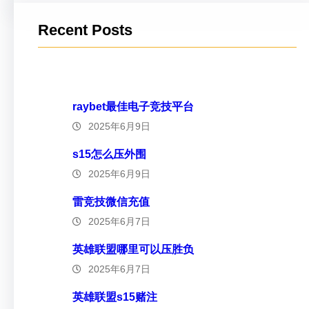
Recent Posts
raybet最佳电子竞技平台
2025年6月9日
s15怎么压外围
2025年6月9日
雷竞技微信充值
2025年6月7日
英雄联盟哪里可以压胜负
2025年6月7日
英雄联盟s15赌注