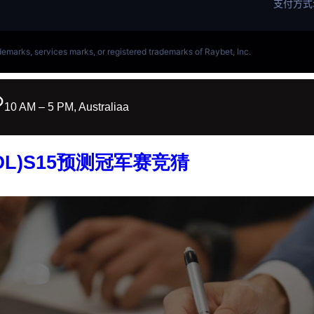
10 AM – 5 PM, Australiaa
OL)S15预测冠军赛竞猜