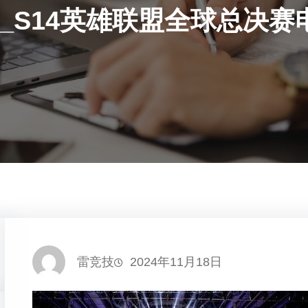
注_S14英雄联盟全球总决
雷竞技
2024年11月18日