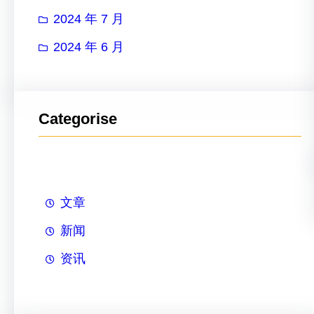
2024 年 7 月
2024 年 6 月
Categorise
文章
新闻
资讯