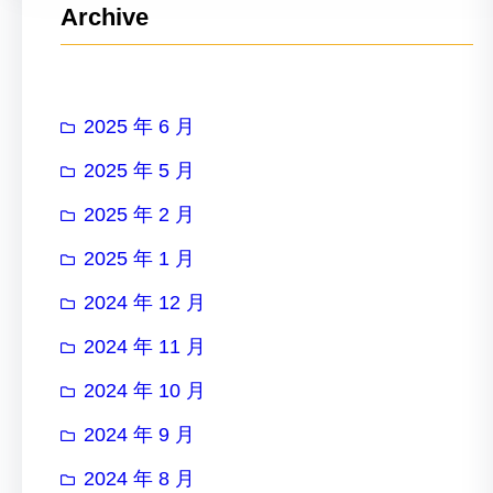
Archive
2025 年 6 月
2025 年 5 月
2025 年 2 月
2025 年 1 月
2024 年 12 月
2024 年 11 月
2024 年 10 月
2024 年 9 月
2024 年 8 月