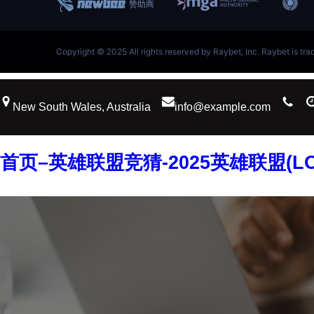
跳
New South Wales, Australia
info@example.com
至
内
容
首页–英雄联盟竞猜-2025英雄联盟(L