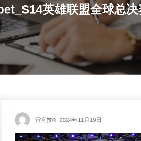
bet_S14英雄联盟全球
雷竞技
2024年11月19日