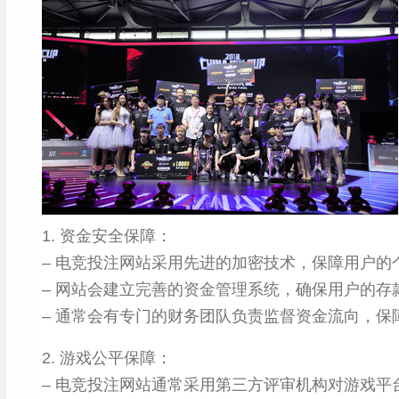
1. 资金安全保障：
– 电竞投注网站采用先进的加密技术，保障用户的
– 网站会建立完善的资金管理系统，确保用户的存
– 通常会有专门的财务团队负责监督资金流向，保
2. 游戏公平保障：
– 电竞投注网站通常采用第三方评审机构对游戏