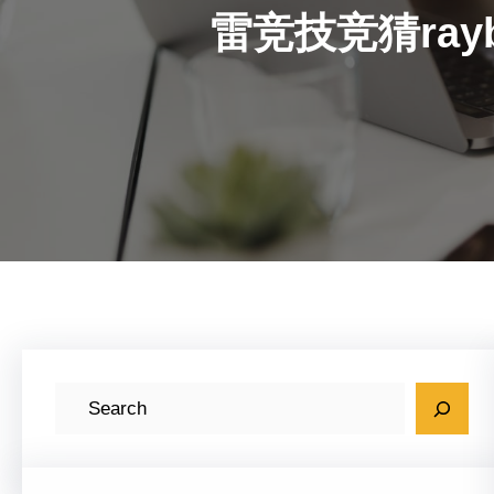
雷竞技竞猜ray
搜
索