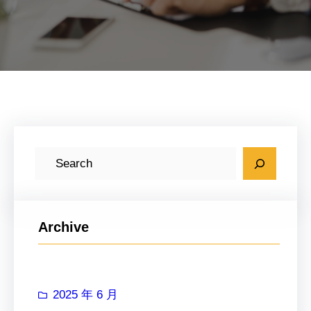
搜
索
Archive
2025 年 6 月