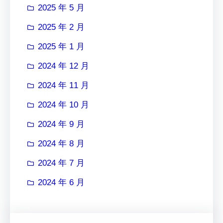
2025 年 5 月
2025 年 2 月
2025 年 1 月
2024 年 12 月
2024 年 11 月
2024 年 10 月
2024 年 9 月
2024 年 8 月
2024 年 7 月
2024 年 6 月