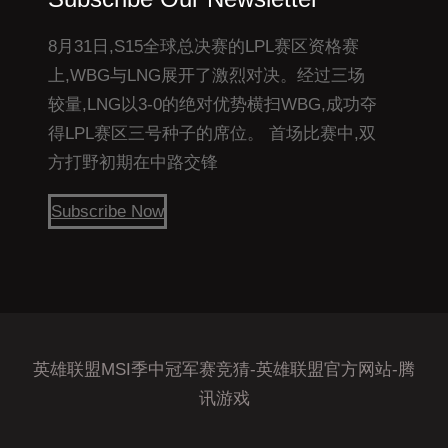
8月31日,S15全球总决赛的LPL赛区资格赛
上,WBG与LNG展开了激烈对决。经过三场
较量,LNG以3-0的绝对优势横扫WBG,成功夺
得LPL赛区三号种子的席位。 首场比赛中,双
方打野初期在中路交锋
Subscribe Now
英雄联盟MSI季中冠军赛竞猜-英雄联盟官方网站-腾
讯游戏