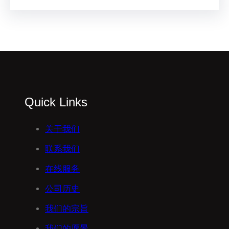
Quick Links
关于我们
联系我们
在线服务
公司历史
我们的宗旨
我们的愿景