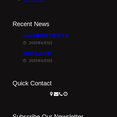
Recent News
raybet最佳电子竞技平台
2025年6月9日
s15怎么压外围
2025年6月9日
Quick Contact
Subscribe Our Newsletter