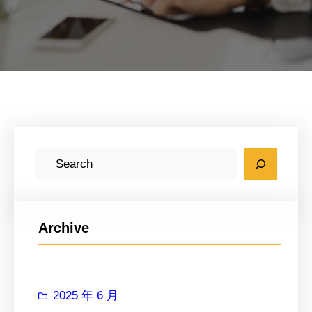
搜
索
Archive
2025 年 6 月