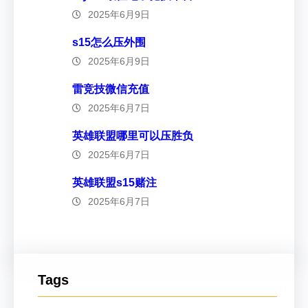
2025年6月9日
s15怎么压外围
2025年6月9日
雷竞技微信充值
2025年6月7日
英雄联盟哪里可以压胜负
2025年6月7日
英雄联盟s15赌注
2025年6月7日
Tags