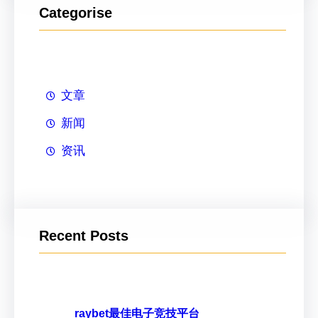
Categorise
文章
新闻
资讯
Recent Posts
raybet最佳电子竞技平台