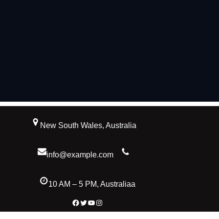
New South Wales, Australia
info@example.com
10 AM – 5 PM, Australiaa
Facebook
Twitter
YouTube
Instagram