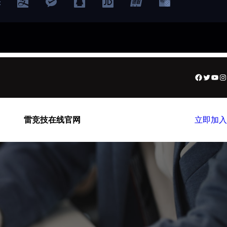
Faceboo
Twitter
You
In
雷竞技在线官网
立即加入