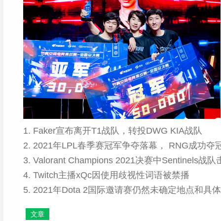
1. Faker宣布离开T1战队，转投DWG KIA战队
2. 2021年LPL春季赛冠军争夺落幕， RNG成功夺
3. Valorant Champions 2021决赛中Sentinels
4. Twitch主播xQc因使用歧视性词语被禁播
5. 2021年Dota 2国际邀请赛仍然未确定地点和具
文章