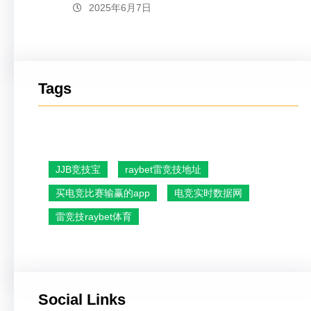
2025年6月7日
Tags
JJB竞技宝
raybet雷竞技地址
买电竞比赛输赢的app
电竞实时数据网
雷竞技raybet体育
Social Links