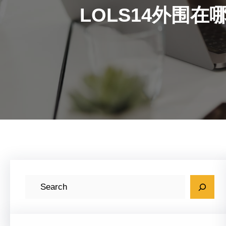
LOLS14外围
搜
索