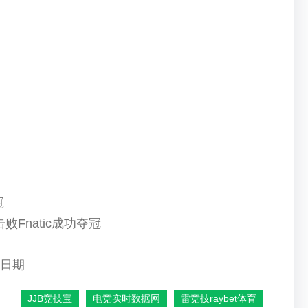
冠
战队击败Fnatic成功夺冠
体日期
JJB竞技宝
电竞实时数据网
雷竞技raybet体育