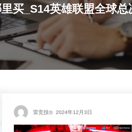
在哪里买_S14英雄联盟全球
雷竞技
2024年12月3日