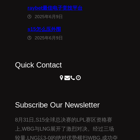
raybet最佳电子竞技平台
2025年6月9日
s15怎么压外围
2025年6月9日
Quick Contact
Subscribe Our Newsletter
8月31日,S15全球总决赛的LPL赛区资格赛
上,WBG与LNG展开了激烈对决。经过三场
较量,LNG以3-0的绝对优势横扫WBG,成功夺