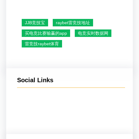
JJB竞技宝
raybet雷竞技地址
买电竞比赛输赢的app
电竞实时数据网
雷竞技raybet体育
Social Links
Facebook
Twitter
LinkedIn
Instagram