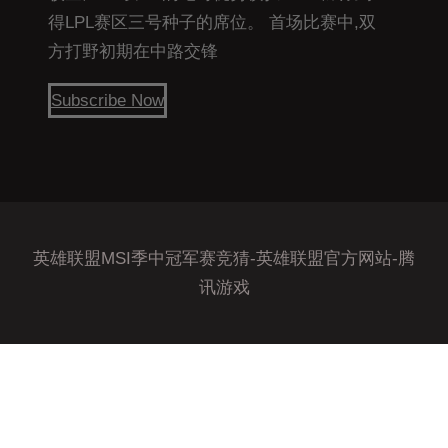
得LPL赛区三号种子的席位。 首场比赛中,双
方打野初期在中路交锋
Subscribe Now
英雄联盟MSI季中冠军赛竞猜-英雄联盟官方网站-腾
讯游戏