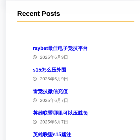
Recent Posts
raybet最佳电子竞技平台
2025年6月9日
s15怎么压外围
2025年6月9日
雷竞技微信充值
2025年6月7日
英雄联盟哪里可以压胜负
2025年6月7日
英雄联盟s15赌注