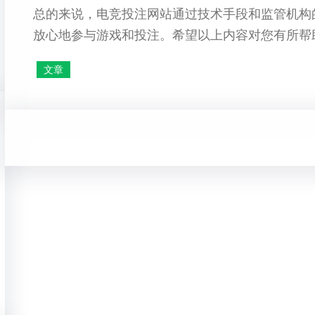
总的来说，电竞投注网站通过技术手段和监管机构
放心地参与游戏和投注。希望以上内容对您有所帮
文章