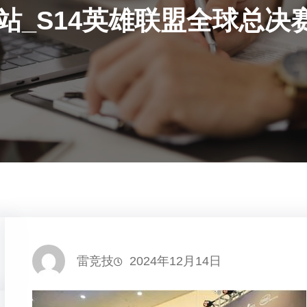
网站_S14英雄联盟全球总
雷竞技
2024年12月14日