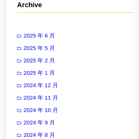
Archive
2025 年 6 月
2025 年 5 月
2025 年 2 月
2025 年 1 月
2024 年 12 月
2024 年 11 月
2024 年 10 月
2024 年 9 月
2024 年 8 月