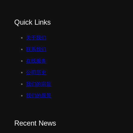
Quick Links
关于我们
联系我们
在线服务
公司历史
我们的宗旨
我们的愿景
Recent News