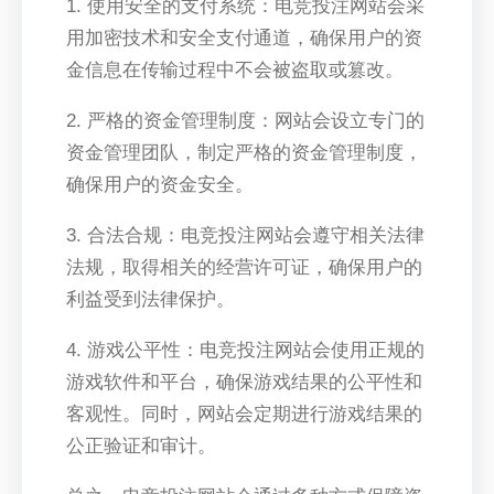
1. 使用安全的支付系统：电竞投注网站会采
用加密技术和安全支付通道，确保用户的资
金信息在传输过程中不会被盗取或篡改。
2. 严格的资金管理制度：网站会设立专门的
资金管理团队，制定严格的资金管理制度，
确保用户的资金安全。
3. 合法合规：电竞投注网站会遵守相关法律
法规，取得相关的经营许可证，确保用户的
利益受到法律保护。
4. 游戏公平性：电竞投注网站会使用正规的
游戏软件和平台，确保游戏结果的公平性和
客观性。同时，网站会定期进行游戏结果的
公正验证和审计。