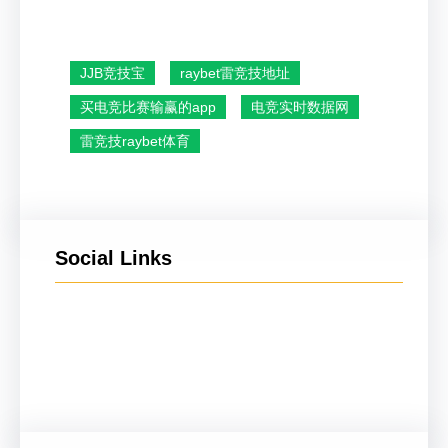
JJB竞技宝
raybet雷竞技地址
买电竞比赛输赢的app
电竞实时数据网
雷竞技raybet体育
Social Links
Facebook
Twitter
LinkedIn
Instagram