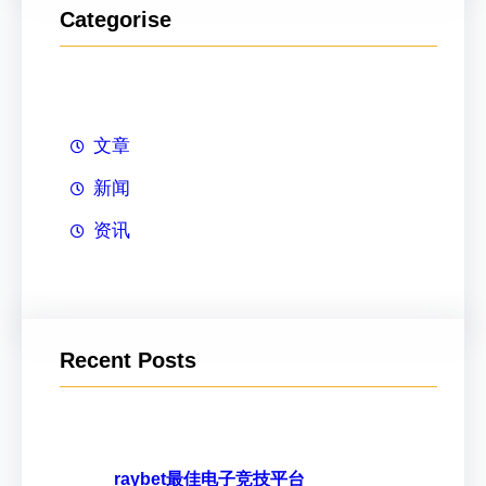
Categorise
文章
新闻
资讯
Recent Posts
raybet最佳电子竞技平台