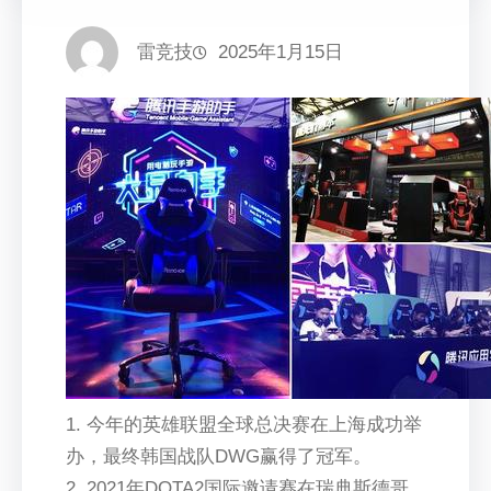
雷竞技
2025年1月15日
1. 今年的英雄联盟全球总决赛在上海成功举
办，最终韩国战队DWG赢得了冠军。
2. 2021年DOTA2国际邀请赛在瑞典斯德哥