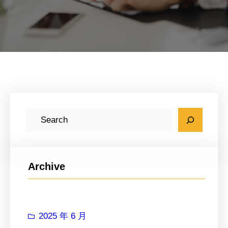
搜
索
Archive
2025 年 6 月