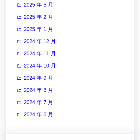
2025 年 5 月
2025 年 2 月
2025 年 1 月
2024 年 12 月
2024 年 11 月
2024 年 10 月
2024 年 9 月
2024 年 8 月
2024 年 7 月
2024 年 6 月