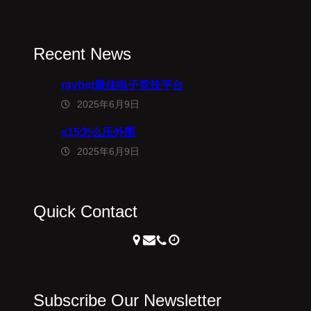
Recent News
raybet最佳电子竞技平台
2025年6月9日
s15怎么压外围
2025年6月9日
Quick Contact
Subscribe Our Newsletter