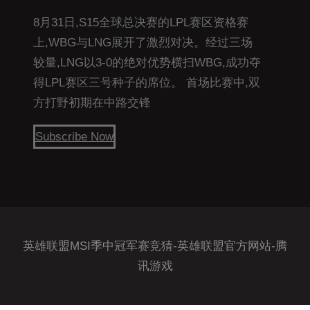
8月31日,S15全球总决赛的LPL赛区资格赛
上,WBG与LNG展开了激烈对决。经过三场
较量,LNG以3-0的绝对优势横扫WBG,成功夺
得LPL赛区三号种子的席位。 首场比赛中,双
方打野初期在中路交锋
Subscribe Now
英雄联盟MSI季中冠军赛竞猜-英雄联盟官方网站-腾
讯游戏