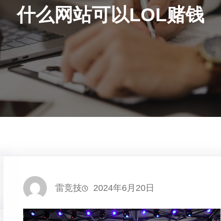
什么网站可以LOL赌钱
雷竞技
2024年6月20日