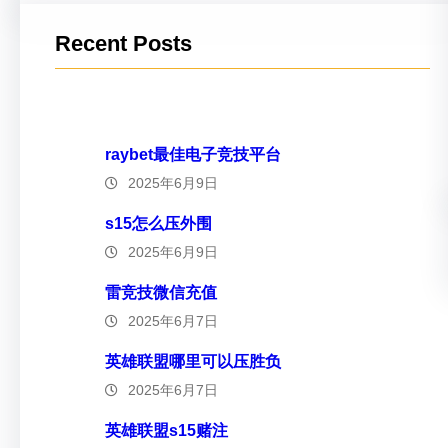
Recent Posts
raybet最佳电子竞技平台
2025年6月9日
s15怎么压外围
2025年6月9日
雷竞技微信充值
2025年6月7日
英雄联盟哪里可以压胜负
2025年6月7日
英雄联盟s15赌注