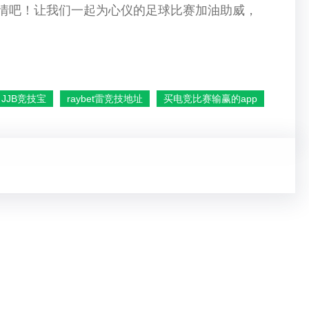
情吧！让我们一起为心仪的足球比赛加油助威，
JJB竞技宝
raybet雷竞技地址
买电竞比赛输赢的app