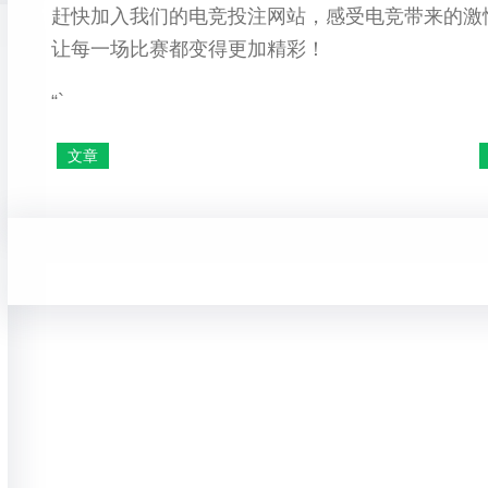
赶快加入我们的电竞投注网站，感受电竞带来的激
让每一场比赛都变得更加精彩！
“`
文章