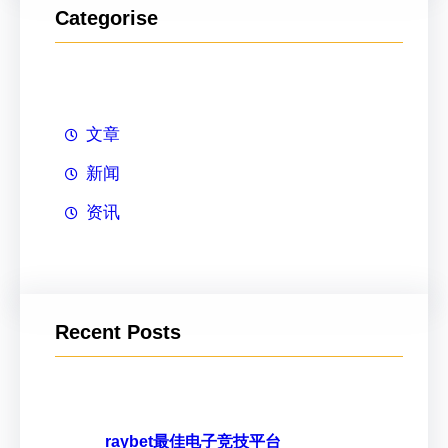
Categorise
文章
新闻
资讯
Recent Posts
raybet最佳电子竞技平台