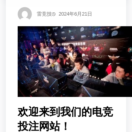
雷竞技
2024年6月21日
欢迎来到我们的电竞
投注网站！