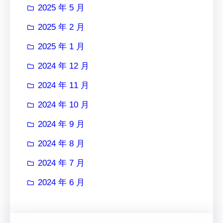
2025 年 5 月
2025 年 2 月
2025 年 1 月
2024 年 12 月
2024 年 11 月
2024 年 10 月
2024 年 9 月
2024 年 8 月
2024 年 7 月
2024 年 6 月