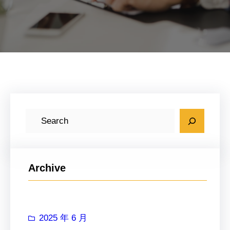
搜
索
Archive
2025 年 6 月