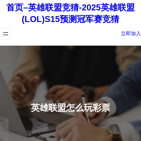
首页–英雄联盟竞猜-2025英雄联盟
(LOL)S15预测冠军赛竞猜
立即加入
英雄联盟怎么玩彩票