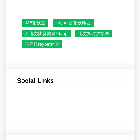
JJB竞技宝
raybet雷竞技地址
买电竞比赛输赢的app
电竞实时数据网
雷竞技raybet体育
Social Links
Facebook
Twitter
LinkedIn
Instagram