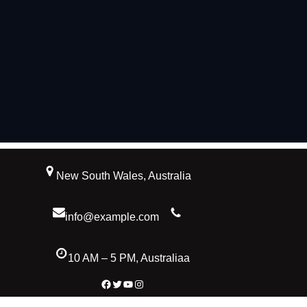
New South Wales, Australia
info@example.com
10 AM – 5 PM, Australiaa
Facebook
Twitter
YouTube
Instagram