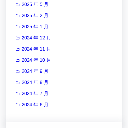
2025 年 5 月
2025 年 2 月
2025 年 1 月
2024 年 12 月
2024 年 11 月
2024 年 10 月
2024 年 9 月
2024 年 8 月
2024 年 7 月
2024 年 6 月