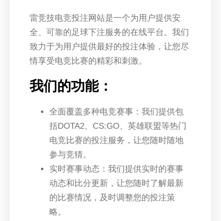
雷竞技电竞投注网站是一个为用户提供安
全、可靠的足球下注服务的在线平台。我们
致力于为用户提供最好的投注体验，让您尽
情享受电竞比赛的精彩和刺激。
我们的功能：
全面覆盖多种电竞赛事：我们提供包
括DOTA2、CS:GO、英雄联盟等热门
电竞比赛的投注服务，让您随时随地
参与竞猜。
实时赛事动态：我们提供实时的赛事
动态和比分更新，让您随时了解最新
的比赛情况，及时调整您的投注策
略。