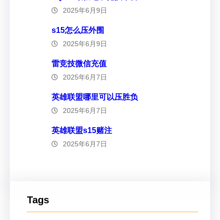
2025年6月9日
s15怎么压外围
2025年6月9日
雷竞技微信充值
2025年6月7日
英雄联盟哪里可以压胜负
2025年6月7日
英雄联盟s15赌注
2025年6月7日
Tags