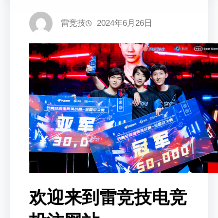
雷竞技
2024年6月26日
欢迎来到雷竞技电竞