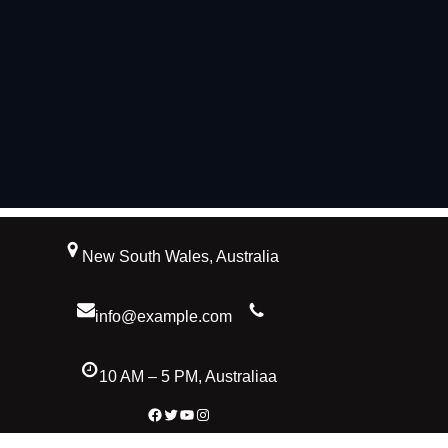
New South Wales, Australia
info@example.com
10 AM – 5 PM, Australiaa
Facebook
Twitter
YouTube
Instagram