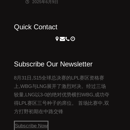
2025年6月9日
Quick Contact
Subscribe Our Newsletter
8月31日,S15全球总决赛的LPL赛区资格赛
上,WBG与LNG展开了激烈对决。经过三场
较量,LNG以3-0的绝对优势横扫WBG,成功夺
得LPL赛区三号种子的席位。 首场比赛中,双
方打野初期在中路交锋
Subscribe Now