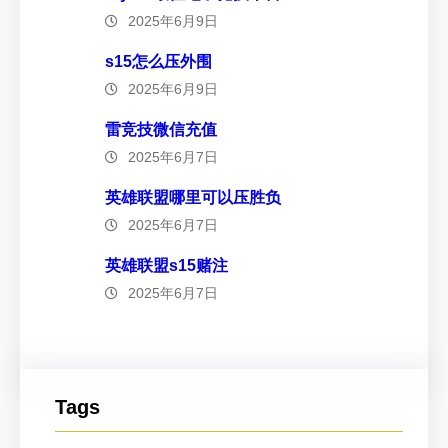
2025年6月9日
s15怎么压外围
2025年6月9日
雷竞技微信充值
2025年6月7日
英雄联盟哪里可以压胜负
2025年6月7日
英雄联盟s15赌注
2025年6月7日
Tags