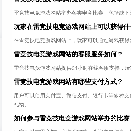
雷竞技电竞游戏网站举办各类电竞比赛，包括线下
玩家在雷竞技电竞游戏网站上可以获得什
在雷竞技电竞游戏网站上，玩家可以通过游戏获得
雷竞技电竞游戏网站的客服服务如何？
雷竞技电竞游戏网站提供24小时在线客服支持，
雷竞技电竞游戏网站有哪些支付方式？
用户可以使用支付宝、微信支付、银行卡等多种支
礼物。
如何参与雷竞技电竞游戏网站举办的比赛