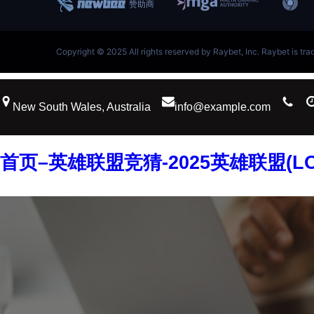
跳
New South Wales, Australia
info@example.com
至
内
容
首页–英雄联盟竞猜-2025英雄联盟(L