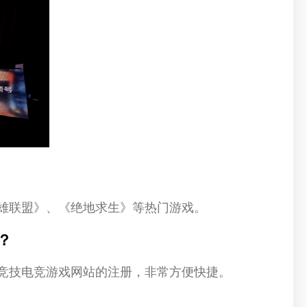
雄联盟》、《绝地求生》等热门游戏。
？
竞技电竞游戏网站的注册，非常方便快捷。