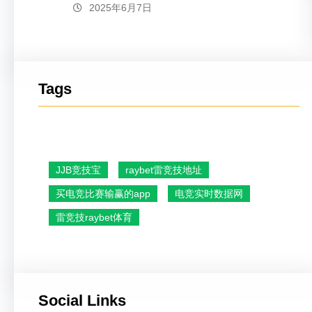
2025年6月7日
Tags
JJB竞技宝
raybet雷竞技地址
买电竞比赛输赢的app
电竞实时数据网
雷竞技raybet体育
Social Links