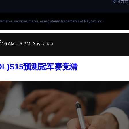
10 AM – 5 PM, Australiaa
OL)S15预测冠军赛竞猜