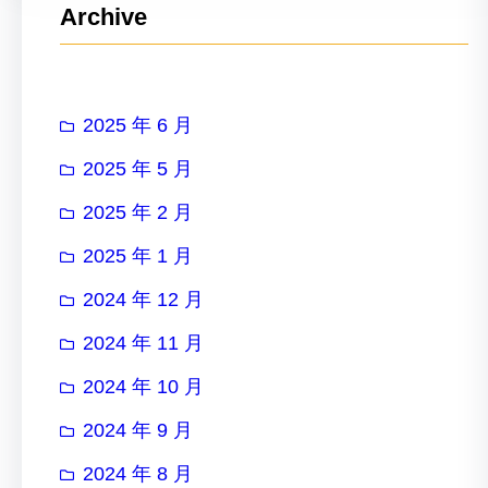
Archive
2025 年 6 月
2025 年 5 月
2025 年 2 月
2025 年 1 月
2024 年 12 月
2024 年 11 月
2024 年 10 月
2024 年 9 月
2024 年 8 月