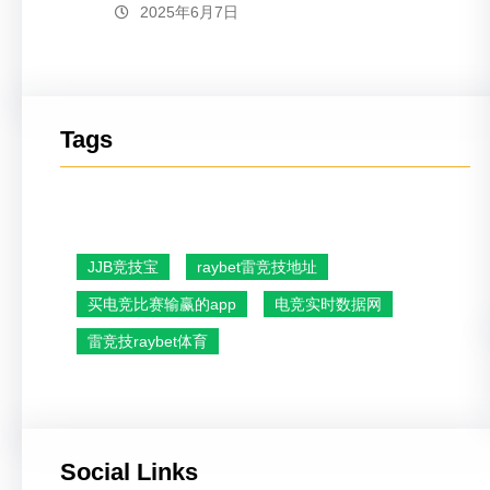
2025年6月7日
Tags
JJB竞技宝
raybet雷竞技地址
买电竞比赛输赢的app
电竞实时数据网
雷竞技raybet体育
Social Links