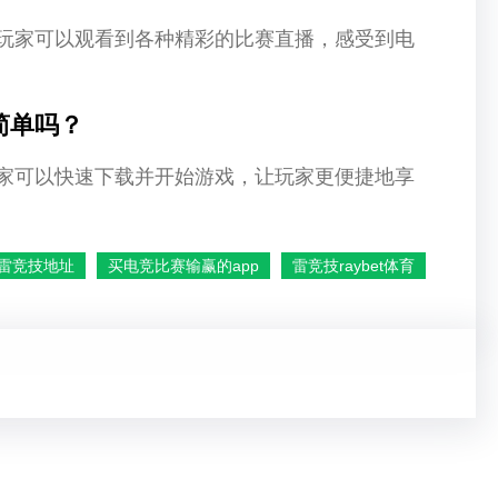
玩家可以观看到各种精彩的比赛直播，感受到电
简单吗？
家可以快速下载并开始游戏，让玩家更便捷地享
et雷竞技地址
买电竞比赛输赢的app
雷竞技raybet体育