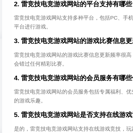
2. 雷竞技电竞游戏网站的平台支持有哪些
雷竞技电竞游戏网站支持多种平台，包括PC、手
平台进行游戏。
3. 雷竞技电竞游戏网站的游戏比赛信息
雷竞技电竞游戏网站的游戏比赛信息更新频率很高
会错过任何精彩比赛。
4. 雷竞技电竞游戏网站的会员服务有哪
雷竞技电竞游戏网站的会员服务包括专属福利、优
的游戏乐趣。
5. 雷竞技电竞游戏网站是否支持在线游
是的，雷竞技电竞游戏网站支持在线游戏竞技，玩