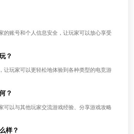
家的账号和个人信息安全，让玩家可以放心享受
可玩？
，让玩家可以更轻松地体验到各种类型的电竞游
如何？
家可以与其他玩家交流游戏经验、分享游戏攻略
怎么样？