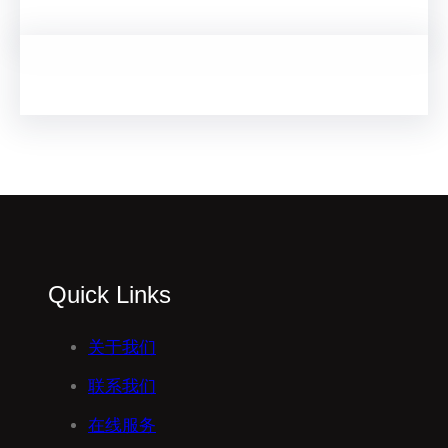
Quick Links
关于我们
联系我们
在线服务