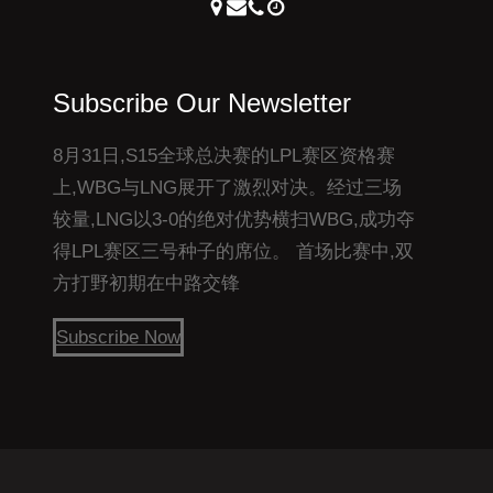
Subscribe Our Newsletter
8月31日,S15全球总决赛的LPL赛区资格赛
上,WBG与LNG展开了激烈对决。经过三场
较量,LNG以3-0的绝对优势横扫WBG,成功夺
得LPL赛区三号种子的席位。 首场比赛中,双
方打野初期在中路交锋
Subscribe Now