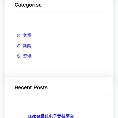
Categorise
文章
新闻
资讯
Recent Posts
raybet最佳电子竞技平台