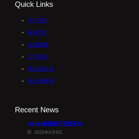
Quick Links
关于我们
联系我们
在线服务
公司历史
我们的宗旨
我们的愿景
Recent News
raybet最佳电子竞技平台
2025年6月9日