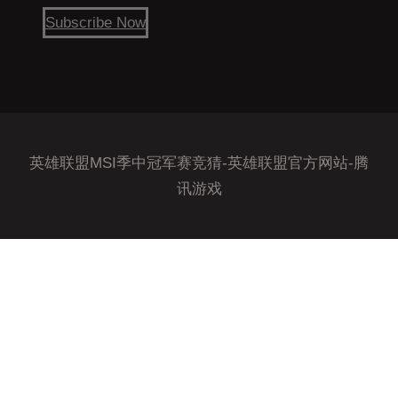
Subscribe Now
英雄联盟MSI季中冠军赛竞猜-英雄联盟官方网站-腾
讯游戏