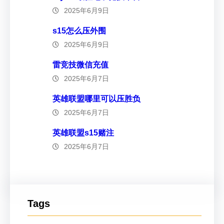
2025年6月9日
s15怎么压外围
2025年6月9日
雷竞技微信充值
2025年6月7日
英雄联盟哪里可以压胜负
2025年6月7日
英雄联盟s15赌注
2025年6月7日
Tags