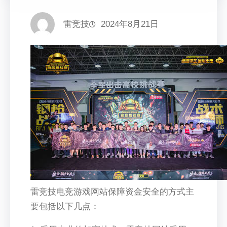
雷竞技
2024年8月21日
雷竞技电竞游戏网站保障资金安全的方式主
要包括以下几点：