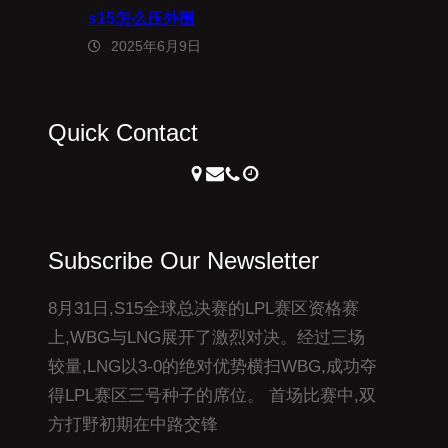
s15怎么压外围
2025年6月9日
Quick Contact
Subscribe Our Newsletter
8月31日,S15全球总决赛的LPL赛区资格赛
上,WBG与LNG展开了激烈对决。经过三场
较量,LNG以3-0的绝对优势横扫WBG,成功夺
得LPL赛区三号种子的席位。 首场比赛中,双
方打野初期在中路交锋