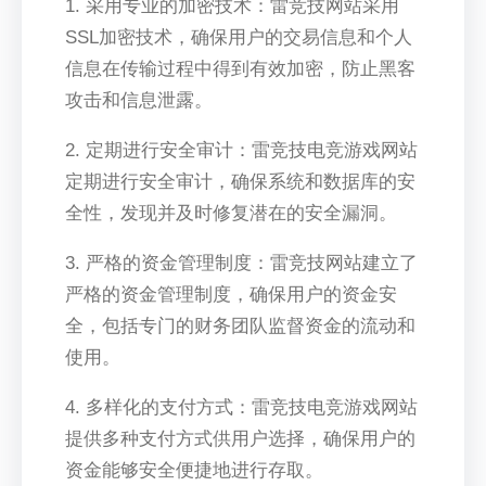
1. 采用专业的加密技术：雷竞技网站采用
SSL加密技术，确保用户的交易信息和个人
信息在传输过程中得到有效加密，防止黑客
攻击和信息泄露。
2. 定期进行安全审计：雷竞技电竞游戏网站
定期进行安全审计，确保系统和数据库的安
全性，发现并及时修复潜在的安全漏洞。
3. 严格的资金管理制度：雷竞技网站建立了
严格的资金管理制度，确保用户的资金安
全，包括专门的财务团队监督资金的流动和
使用。
4. 多样化的支付方式：雷竞技电竞游戏网站
提供多种支付方式供用户选择，确保用户的
资金能够安全便捷地进行存取。