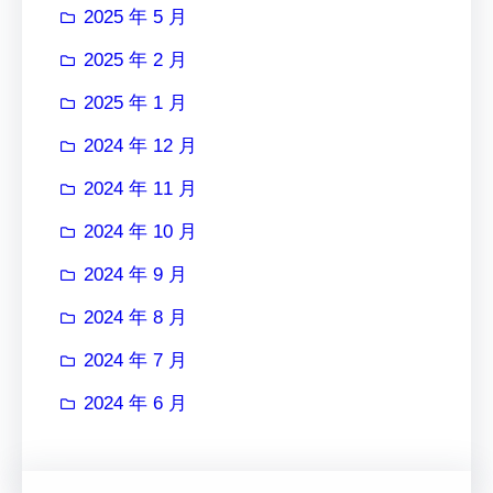
2025 年 5 月
2025 年 2 月
2025 年 1 月
2024 年 12 月
2024 年 11 月
2024 年 10 月
2024 年 9 月
2024 年 8 月
2024 年 7 月
2024 年 6 月