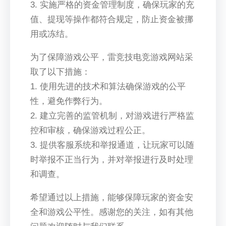
3. 实施严格的资金管理制度，确保玩家的充
值、提现等操作都符合规定，防止资金被挪
用或冻结。
为了保障游戏公平，雷竞技电竞游戏网站采
取了以下措施：
1. 使用先进的技术和算法确保游戏的公平
性，避免作弊行为。
2. 建立完善的监管机制，对游戏进行严格监
控和审核，确保游戏过程公正。
3. 提供客服系统和举报通道，让玩家可以随
时举报不正当行为，并对举报进行及时处理
和调查。
希望通过以上措施，能够保障玩家的资金安
全和游戏公平性。感谢您的关注，如有其他