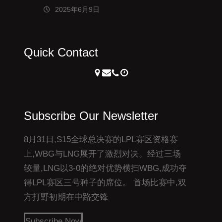
2025年6月9日
Quick Contact
Subscribe Our Newsletter
8月31日,S15全球总决赛的LPL赛区资格赛
上,WBG与LNG展开了激烈对决。经过三场
较量,LNG以3-0的绝对优势横扫WBG,成功夺
得LPL赛区三号种子的席位。 首场比赛中,双
方打野初期在中路交锋
Subscribe Now