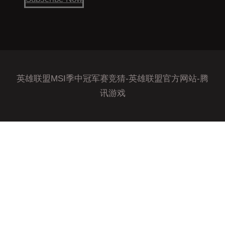
英雄联盟MSI季中冠军赛竞猜-英雄联盟官方网站-腾
讯游戏