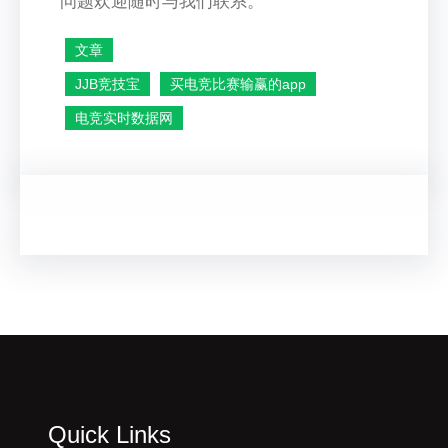
问题欢迎随时与我们联系。
文章
JJB竞技宝
买电竞比赛输赢的app
电竞实时数据网
Quick Links