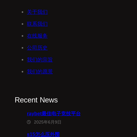
关于我们
联系我们
在线服务
公司历史
我们的宗旨
我们的愿景
Recent News
raybet最佳电子竞技平台
2025年6月9日
s15怎么压外围