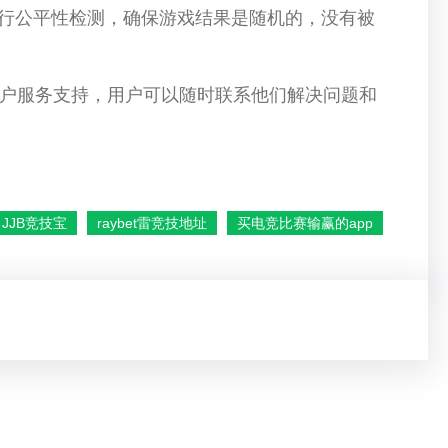
进行公平性检测，确保游戏结果是随机的，没有被
的客户服务支持，用户可以随时联系他们解决问题和
JJB竞技宝
raybet雷竞技地址
买电竞比赛输赢的app