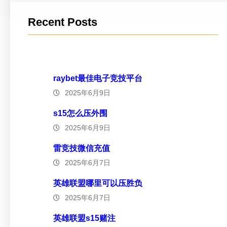
Recent Posts
raybet最佳电子竞技平台
2025年6月9日
s15怎么压外围
2025年6月9日
雷竞技微信充值
2025年6月7日
英雄联盟哪里可以压胜负
2025年6月7日
英雄联盟s15赌注