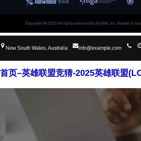
跳
New South Wales, Australia
info@example.com
至
内
容
首页–英雄联盟竞猜-2025英雄联盟(L