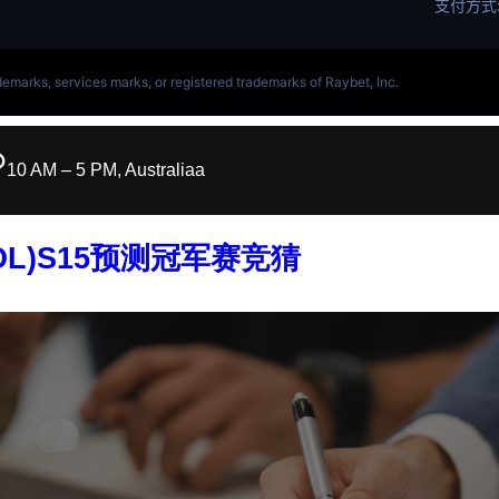
10 AM – 5 PM, Australiaa
OL)S15预测冠军赛竞猜