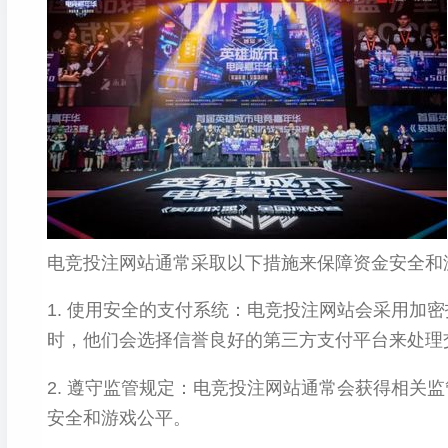
电竞投注网站通常采取以下措施来保障资金安全和
1. 使用安全的支付系统：电竞投注网站会采用加
时，他们会选择信誉良好的第三方支付平台来处理
2. 遵守监管规定：电竞投注网站通常会获得相关
安全和游戏公平。